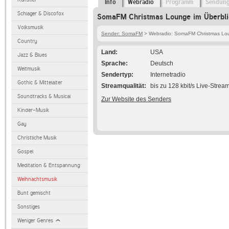
Info
Webradio
Programm
Sendun
Schlager & Discofox
SomaFM Christmas Lounge im Überbli
Volksmusik
Sender: SomaFM
> Webradio: SomaFM Christmas Lo
Country
Land
USA
Jazz & Blues
Sprache
Deutsch
Weltmusik
Sendertyp
Internetradio
Gothic & Mittelalter
Streamqualität
bis zu 128 kbit/s Live-Strea
Soundtracks & Musical
Zur Website des Senders
Kinder-Musik
Gay
Christliche Musik
Gospel
Meditation & Entspannung
Weihnachtsmusik
Bunt gemischt
Sonstiges
Weniger Genres