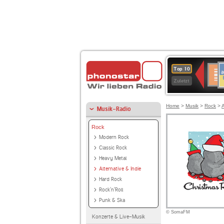
A
Deuts
Top 10
B
Kultu
Zuletzt
Home
>
Musik
>
Rock
>
A
Musik-Radio
Rock
Modern Rock
Classic Rock
Heavy Metal
Alternative & Indie
Hard Rock
Rock'n'Roll
Punk & Ska
© SomaFM
Konzerte & Live-Musik