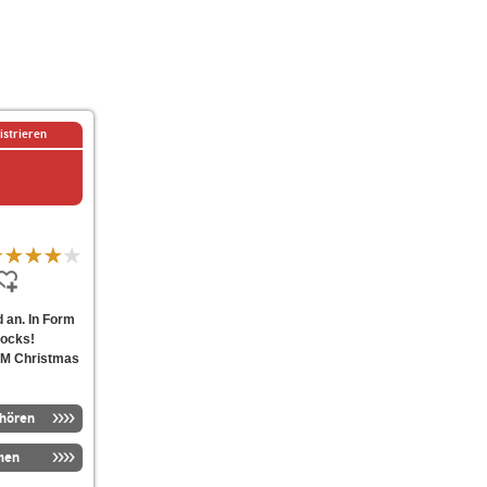
istrieren
 an. In Form
Rocks!
aFM Christmas
nhören
men