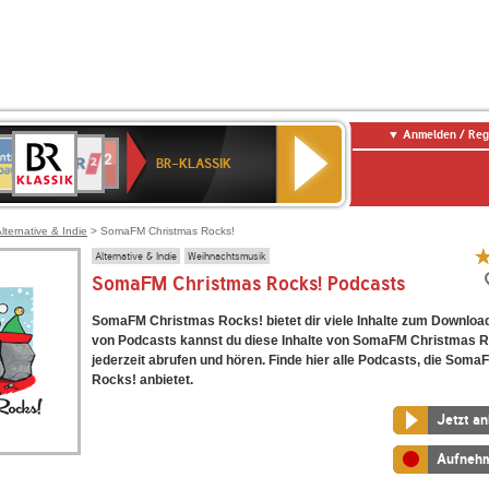
Anmelden / Reg
BR-
NTENNE
WDR
chlandfunk
Deutschlandfunk
80er
SWR3
WDR
SWR1
NDR
KLASSIK
BR-KLASSIK
AYERN
2
r
90er
4
Baden-
2
OLDIE
Württemberg
ANTENNE
lternative & Indie
> SomaFM Christmas Rocks!
Alternative & Indie
Weihnachtsmusik
SomaFM Christmas Rocks! Podcasts
SomaFM Christmas Rocks! bietet dir viele Inhalte zum Download
von Podcasts kannst du diese Inhalte von SomaFM Christmas 
jederzeit abrufen und hören. Finde hier alle Podcasts, die Som
Rocks! anbietet.
Jetzt a
Aufneh