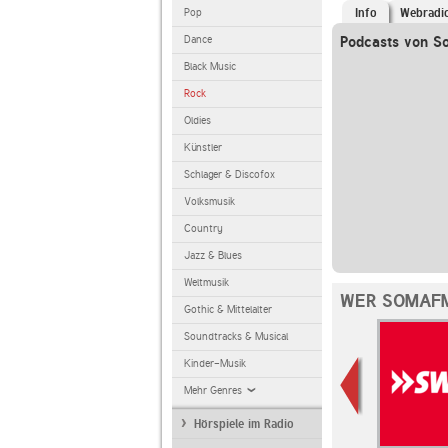
Pop
Info
Webradi
Dance
Podcasts von 
Black Music
Rock
Oldies
Künstler
Schlager & Discofox
Volksmusik
Country
Jazz & Blues
Weltmusik
WER SOMAFM
Gothic & Mittelalter
Soundtracks & Musical
Kinder-Musik
Mehr Genres
Hörspiele im Radio