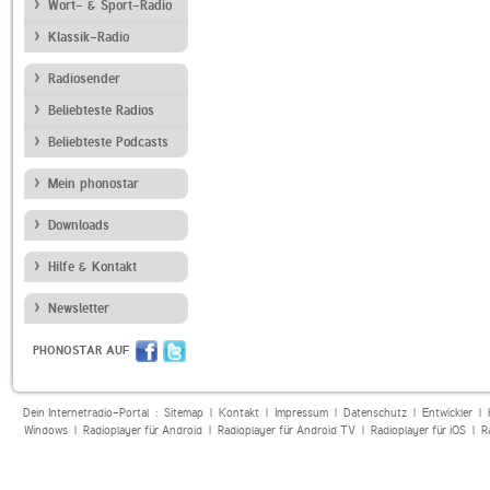
Wort- & Sport-Radio
Klassik-Radio
Radiosender
Beliebteste Radios
Beliebteste Podcasts
Mein phonostar
Downloads
Hilfe & Kontakt
Newsletter
PHONOSTAR AUF
Dein Internetradio-Portal :
Sitemap
|
Kontakt
|
Impressum
|
Datenschutz
|
Entwickler
|
Windows
|
Radioplayer für Android
|
Radioplayer für Android TV
|
Radioplayer für iOS
|
R