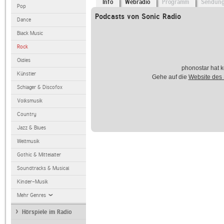
Info
Webradio
Programm
Sendun
Pop
Podcasts von Sonic Radio
Dance
Black Music
Rock
Oldies
phonostar hat k
Künstler
Gehe auf die
Website des
Schlager & Discofox
Volksmusik
Country
Jazz & Blues
Weltmusik
Gothic & Mittelalter
Soundtracks & Musical
Kinder-Musik
Mehr Genres
Hörspiele im Radio