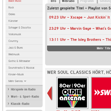
Black Music
Info
Webradio
Programm
Sendun
Rock
Zuletzt gespielte Titel - Playlist von 
Oldies
09:23 Uhr - Xscape - Just Kickin' It
Künstler
Schlager & Discofox
23:29 Uhr - Marvin Gaye - What's G
Volksmusik
13:11 Uhr - The Isley Brothers - Thi
Country
Jazz & Blues
Mehr Title
Weltmusik
Gothic & Mittelalter
Soundtracks & Musical
WER SOUL CLASSICS HÖRT, H
Kinder-Musik
Mehr Genres
Hörspiele im Radio
Wort- & Sport-Radio
Klassik-Radio