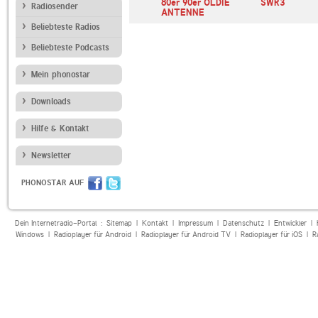
iss Jazz
ROCK ANTENNE
80er 90er OLDIE
SWR3
Radiosender
ANTENNE
Beliebteste Radios
Beliebteste Podcasts
Mein phonostar
Downloads
Hilfe & Kontakt
Newsletter
PHONOSTAR AUF
Dein Internetradio-Portal :
Sitemap
|
Kontakt
|
Impressum
|
Datenschutz
|
Entwickler
|
Windows
|
Radioplayer für Android
|
Radioplayer für Android TV
|
Radioplayer für iOS
|
R