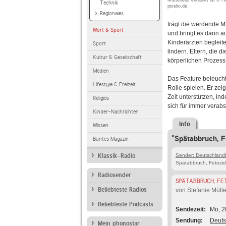
Mutterleibt erkrankt ist © 
Technik
pixelio.de
Regionales
trägt die werdende M
Wort & Sport
und bringt es dann 
Kinderärzten beglei
Sport
lindern. Eltern, die
Kultur & Gesellschaft
körperlichen Prozess
Medien
Das Feature beleuchte
Lifestyle & Freizeit
Rolle spielen. Er zei
Zeit unterstützen, in
Religiös
sich für immer verab
Kinder-Nachrichten
Info
Wissen
"Spätabbruch, F
Buntes Magazin
Klassik-Radio
Sender: Deutschlandf
Spätabbruch, Fetozid 
Radiosender
SPÄTABBRUCH, FE
Beliebteste Radios
von Stefanie Müll
Beliebteste Podcasts
Sendezeit
Mo, 2
Sendung
Deuts
Mein phonostar