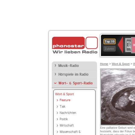
S
80er
Top 10
90er
Zuletzt
OLDI
ANT
Home
>
Wort & Sport
>
W
Musik-Radio
Hörspiele im Radio
Wort- & Sport-Radio
Wort & Sport
Feature
Talk
Nachrichten
Politik
Wirtschaft
Eine palliative Geburt wird 
Wissenschaft &
feststeht, dass der Fötus b