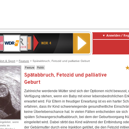
Anmelden / Reg
WDR
WR3
BR-
Deutschlandfunk
NDR
Deutschlandfunk
SWR
4
WDR 4
KLASSIK
2
Kultur
Kultur
E
ENNE
ort & Sport
>
Feature
> Spätabbruch, Fetozid und palliative Geburt
Feature
Politik
Spätabbruch, Fetozid und palliative
Geburt
Zahlreiche werdende Mütter sind sich der Optionen nicht bewusst, 
Verfügung stehen, wenn ein Baby mit einer lebensbedrohlichen E
erwartet wird. Für Eltern in freudiger Erwartung ist es ein harter Sch
erfahren, dass ihr Kind schwerwiegende gesundheitliche Einschr
keine Überlebenschance hat. In vielen Fällen entscheiden sie sich 
späten Schwangerschaftsabbruch, bei dem der Geburtsvorgang frü
eingeleitet wird. Dabei stirbt das Kind während der Entbindung ode
eingeleitet, wenn
ereits im
der Gebärmutter durch eine Injektion getötet, die den Fetozid initiier