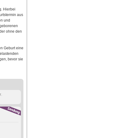
g. Hierbei
urtstermin aus
en und
ugeborenen
 der ohne den
en Geburt eine
 belastenden
gen, bevor sie
7.