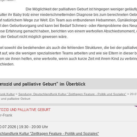
Helga Hauke /
Die Möglichkeit der palliativen Geburt ist hingegen weniger geläufi
utter ihr Baby trotz einer niederschmetternden Diagnose bis zum berechneten Geb
auf natürlichem Wege zur Welt. Ein Team aus entbundenen Hebammen, Gynäkolog
tet den Geburtsvorgang und kann bei Bedarf Schmerz- oder Atemprobleme des Ne
 diese Erfahrung gemacht haben, berichten von einem wertvollen Abschiedsmoment,
 der Geburt nicht möglich gewesen wäre.
t sowohl die bestehenden als auch die fehlenden Strukturen, die bei der palliativ
gt auf, wie die wenigen spezialisierten Teams arbeiten und wie sie Eltern in dieser
dem sie ihnen helfen, eine wertvolle, wenn auch kurze Zeit mit ihrem Kind zu verbrin
schieden.
etozid und palliative Geburt" im Überblick
unk Kultur
>
Sendung: Deutschlandfunk Kultur "Zeitfragen Feature - Politik und Soziales"
> 20.0
und palliative Geburt
TOZID UND PALLIATIVE GEBURT
er-Frank
0.07.2026 | 19:30 - 20:00 Uhr
chlandfunk Kultur "Zeitfragen Feature - Politik und Soziales"