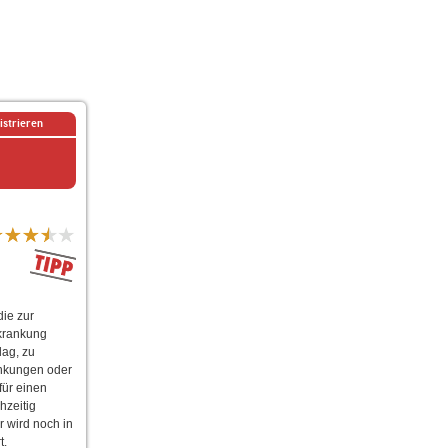
istrieren
die zur
rkrankung
lag, zu
änkungen oder
für einen
hzeitig
r wird noch in
t.