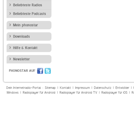
Beliebteste Radios
Beliebteste Podcasts
Mein phonostar
Downloads
Hilfe & Kontakt
Newsletter
PHONOSTAR AUF
Dein Internetradio-Portal :
Sitemap
|
Kontakt
|
Impressum
|
Datenschutz
|
Entwickler
|
Windows
|
Radioplayer für Android
|
Radioplayer für Android TV
|
Radioplayer für iOS
|
R