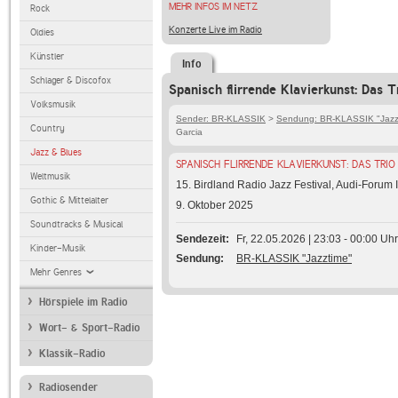
MEHR INFOS IM NETZ
Rock
Konzerte Live im Radio
Oldies
Künstler
Info
Schlager & Discofox
Spanisch flirrende Klavierkunst: Das T
Volksmusik
Sender: BR-KLASSIK
>
Sendung: BR-KLASSIK "Jazz
Country
Garcia
Jazz & Blues
SPANISCH FLIRRENDE KLAVIERKUNST: DAS TRIO
Weltmusik
15. Birdland Radio Jazz Festival, Audi-Forum 
Gothic & Mittelalter
9. Oktober 2025
Soundtracks & Musical
Sendezeit
Fr, 22.05.2026 | 23:03 - 00:00 Uhr
Kinder-Musik
Sendung
BR-KLASSIK "Jazztime"
Mehr Genres
Hörspiele im Radio
Wort- & Sport-Radio
Klassik-Radio
Radiosender