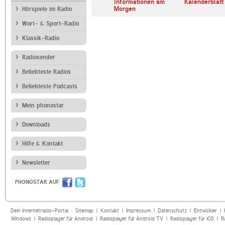
erl
ARD Radiofestival:
Informationen am
Kalenderblatt
Jazz
Morgen
Hörspiele im Radio
Wort- & Sport-Radio
Klassik-Radio
Radiosender
Beliebteste Radios
Beliebteste Podcasts
Mein phonostar
Downloads
Hilfe & Kontakt
Newsletter
PHONOSTAR AUF
Dein Internetradio-Portal :
Sitemap
|
Kontakt
|
Impressum
|
Datenschutz
|
Entwickler
|
Windows
|
Radioplayer für Android
|
Radioplayer für Android TV
|
Radioplayer für iOS
|
R