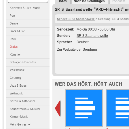
Infos
Nächste Sendungen
Podcasts
Konzerte & Live-Musik
SR 3 Saarlandwelle "ARD-Hitnacht" im
Pop
Sender: SR 3 Saarlandwelle
> Sendung: SR 3 Saarlan
Dance
Sendezeit
Mo-Sa 00:03 - 05:00 Uhr
Black Music
Sender
SR 3 Saarlandwelle
Rock
Sprache
Deutsch
Oldies
Zur Website der Sendung
Künstler
Schlager & Discofox
Volksmusik
Country
WER DAS HÖRT, HÖRT AUCH
Jazz & Blues
Weltmusik
Gothic & Mittelalter
Soundtracks & Musical
Kinder-Musik
Mehr Genres