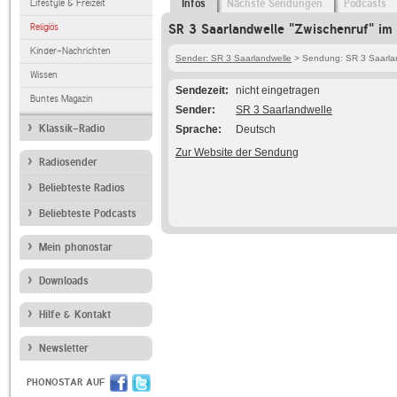
Lifestyle & Freizeit
Infos
Nächste Sendungen
Podcasts
Religiös
SR 3 Saarlandwelle "Zwischenruf" im 
Kinder-Nachrichten
Sender: SR 3 Saarlandwelle
> Sendung: SR 3 Saarlan
Wissen
Sendezeit
nicht eingetragen
Buntes Magazin
Sender
SR 3 Saarlandwelle
Klassik-Radio
Sprache
Deutsch
Zur Website der Sendung
Radiosender
Beliebteste Radios
Beliebteste Podcasts
Mein phonostar
Downloads
Hilfe & Kontakt
Newsletter
PHONOSTAR AUF