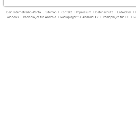
Dein Internetradio-Portal :
Sitemap
|
Kontakt
|
Impressum
|
Datenschutz
|
Entwickler
|
Windows
|
Radioplayer für Android
|
Radioplayer für Android TV
|
Radioplayer für iOS
|
R