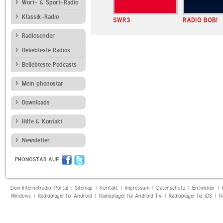
Wort- & Sport-Radio
Klassik-Radio
ANTENNE BAYERN
SWR3
RADIO BOB!
Radiosender
Beliebteste Radios
Beliebteste Podcasts
Mein phonostar
Downloads
Hilfe & Kontakt
Newsletter
PHONOSTAR AUF
Dein Internetradio-Portal :
Sitemap
|
Kontakt
|
Impressum
|
Datenschutz
|
Entwickler
|
Windows
|
Radioplayer für Android
|
Radioplayer für Android TV
|
Radioplayer für iOS
|
R