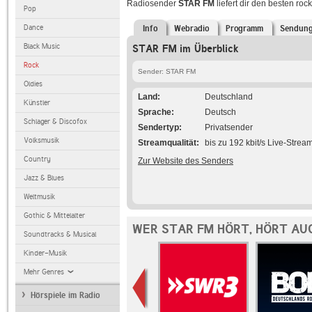
Radiosender
STAR FM
liefert dir den besten roc
Pop
Dance
Info
Webradio
Programm
Sendun
Black Music
STAR FM im Überblick
Rock
Sender: STAR FM
Oldies
Land
Deutschland
Künstler
Sprache
Deutsch
Schlager & Discofox
Sendertyp
Privatsender
Volksmusik
Streamqualität
bis zu 192 kbit/s Live-Strea
Country
Zur Website des Senders
Jazz & Blues
Weltmusik
Gothic & Mittelalter
WER STAR FM HÖRT, HÖRT AU
Soundtracks & Musical
Kinder-Musik
Mehr Genres
Hörspiele im Radio