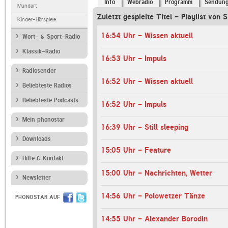
Info
Webradio
Programm
Sendun
Mundart
Zuletzt gespielte Titel - Playlist von 
Kinder-Hörspiele
16:54 Uhr - Wissen aktuell
Wort- & Sport-Radio
Klassik-Radio
16:53 Uhr - Impuls
Radiosender
16:52 Uhr - Wissen aktuell
Beliebteste Radios
Beliebteste Podcasts
16:52 Uhr - Impuls
Mein phonostar
16:39 Uhr - Still sleeping
Downloads
15:05 Uhr - Feature
Hilfe & Kontakt
15:00 Uhr - Nachrichten, Wetter
Newsletter
14:56 Uhr - Polowetzer Tänze
PHONOSTAR AUF
14:55 Uhr - Alexander Borodin