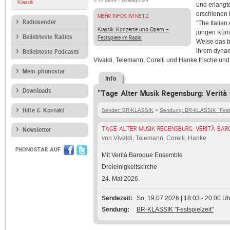
© Ri Butov / pixabay.com
Klassik
und erlangt
erschienen 
MEHR INFOS IM NETZ
Radiosender
"The Italian
Klassik, Konzerte und Opern -
jungen Küns
Beliebteste Radios
Festspiele im Radio
Weise das b
ihrem dynam
Beliebteste Podcasts
Vivaldi, Telemann, Corelli und Hanke frische un
Mein phonostar
Info
Downloads
"Tage Alter Musik Regensburg: Verità
Hilfe & Kontakt
Sender: BR-KLASSIK
>
Sendung: BR-KLASSIK "Fests
TAGE ALTER MUSIK REGENSBURG: VERITÀ BA
Newsletter
von Vivaldi, Telemann, Corelli, Hanke
PHONOSTAR AUF
Mit Verità Baroque Ensemble
Dreieinigkeitskirche
24. Mai 2026
Sendezeit
So, 19.07.2026 | 18:03 - 20:00 Uh
Sendung
BR-KLASSIK "Festspielzeit"