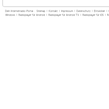
Dein Internetradio-Portal :
Sitemap
|
Kontakt
|
Impressum
|
Datenschutz
|
Entwickler
|
Windows
|
Radioplayer für Android
|
Radioplayer für Android TV
|
Radioplayer für iOS
|
R