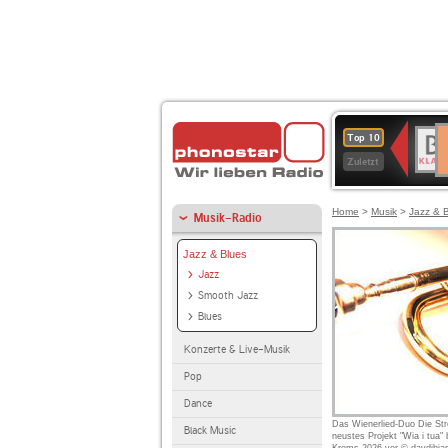
D
BR-
Top 10
Ku
KLAS
Zuletzt
Home
>
Musik
>
Jazz & 
Musik-Radio
Jazz & Blues
Jazz
Smooth Jazz
Blues
Konzerte & Live-Musik
Pop
Dance
Das Wienerlied-Duo Die Strot
Black Music
neustes Projekt "Wia i tua"