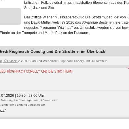
e /
britischem Folk, gewürzt mit schmackhaften Elementen aus den Kl
Soul, Jazz und Ska.
Das pfiffige Wiener Musikkabarett-Duo Die Strottern, gebildet von
und David Müller, welches 2026 das 30-jährige Bestehen feiert, stel
neuestes Programm "Wia i tua" vor. Unterstützt werden sie von be
 Eberle an der Trompete und Martin Ptak an der Posaune.
lied: Ríoghnach Conolly und Die Strottern im Überblick
g: Ö1 "Jazz"
> 22.07. Folk und Wienerlied: Ríoghnach Conolly und Die Strottern
IED: RÍOGHNACH CONOLLY UND DIE STROTTERN
2.07.2026 | 19:30 - 23:00 Uhr
 Sendung live übertragen wird, können sich
/Ende der Sendung verschieben!
azz"