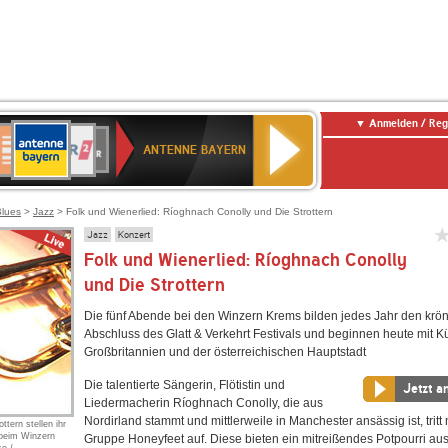
Anmelden / Reg
ANTENNE
eutschlandfunk
WDR
Deutschlandfunk
80er
SWR3
WDR
NDR
SWR
BAYERN
ANTENNE BAYERN
ltur
2
SIK
90er
4
2
Kultur
OLDIE
ANTENNE
Blues
>
Jazz
> Folk und Wienerlied: Ríoghnach Conolly und Die Strottern
Jazz
Konzert
Folk und Wienerlied: Ríoghnach Conolly
und Die Strottern
Die fünf Abende bei den Winzern Krems bilden jedes Jahr den kr
Abschluss des Glatt & Verkehrt Festivals und beginnen heute mit K
Großbritannien und der österreichischen Hauptstadt
Die talentierte Sängerin, Flötistin und
Jetzt a
Liedermacherin Ríoghnach Conolly, die aus
Nordirland stammt und mittlerweile in Manchester ansässig ist, tritt m
tern stellen ihr
 beim Winzern
Gruppe Honeyfeet auf. Diese bieten ein mitreißendes Potpourri au