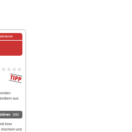
istrieren
önenden
ünstlern aus
nhören
it ihrer
s irischem und