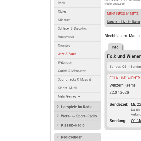
Krems 2026 vor © davdibias
Rock
freeimages.com
Oldies
MEHR INFOS IM NETZ
Künstler
Konzerte Live im Radio
Schlager & Discofox
Blechbläsern: Martin
Volksmusik
Country
Info
Jazz & Blues
Folk und Wiener
Weltmusik
Sender: Ö1
>
Sendun
Gothic & Mittelalter
FOLK UND WIENERL
Soundtracks & Musical
Winzern Krems
Kinder-Musik
22.07.2026
Mehr Genres
Sendezeit
Mi, 2
Hörspiele im Radio
Da die
Anfang
Wort- & Sport-Radio
Sendung
Ö1 "J
Klassik-Radio
Radiosender