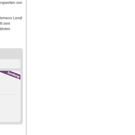
angwelten von
 Klemens Lendl
lt sein
währten