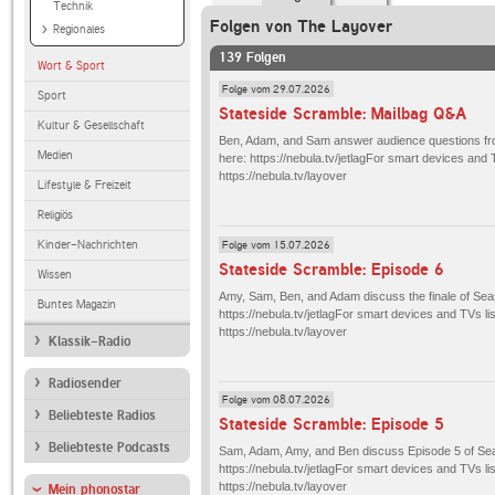
Technik
Folgen von The Layover
Regionales
139 Folgen
Wort & Sport
Folge vom 29.07.2026
Sport
Stateside Scramble: Mailbag Q&A
Kultur & Gesellschaft
Ben, Adam, and Sam answer audience questions fr
Medien
here: https://nebula.tv/jetlagFor smart devices and 
https://nebula.tv/layover
Lifestyle & Freizeit
Religiös
Folge vom 15.07.2026
Kinder-Nachrichten
Stateside Scramble: Episode 6
Wissen
Amy, Sam, Ben, and Adam discuss the finale of Sea
Buntes Magazin
https://nebula.tv/jetlagFor smart devices and TVs li
https://nebula.tv/layover
Klassik-Radio
Radiosender
Folge vom 08.07.2026
Beliebteste Radios
Stateside Scramble: Episode 5
Beliebteste Podcasts
Sam, Adam, Amy, and Ben discuss Episode 5 of Sea
https://nebula.tv/jetlagFor smart devices and TVs li
https://nebula.tv/layover
Mein phonostar