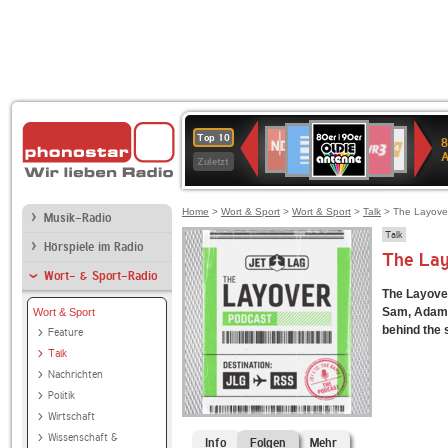
80er
Deutschlandfunk
SWR3
NDR
WDR
SWR
Top 10
8
90er
2
4
Kultur
Zuletzt
OLDIE
ANTENNE
Home
>
Wort & Sport
>
Wort & Sport
>
Talk
> The Layove
Musik-Radio
Talk
Hörspiele im Radio
The La
Wort- & Sport-Radio
The Layove
Sam, Adam, 
Wort & Sport
behind the 
Feature
Talk
Nachrichten
Politik
Wirtschaft
Wissenschaft &
Info
Folgen
Mehr