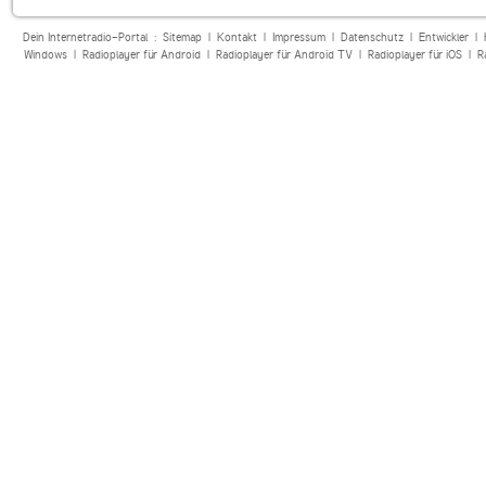
Dein Internetradio-Portal :
Sitemap
|
Kontakt
|
Impressum
|
Datenschutz
|
Entwickler
|
Windows
|
Radioplayer für Android
|
Radioplayer für Android TV
|
Radioplayer für iOS
|
R