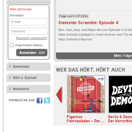
Mein phonostar
Anmelden
Folge vom 01.07.2026
E-
Stateside Scramble: Episode 4
Mail
Passwort
Ben, Sam, Amy, and Adam discuss Episode 4 of Sea
https://nebula.tv/jetlagFor smart devices and TVs li
Passwort vergessen?
https://nebula.tv/layover
Angemeldet bleiben
Anmelden
Mehr Folge
Downloads
WER DAS HÖRT, HÖRT AUCH
Hilfe & Kontakt
Newsletter
PHONOSTAR AUF
muss ein
Figarinos
Devils & Dem
n - Der Nr. …
Fahrradladen - Der …
Der Horrorfi