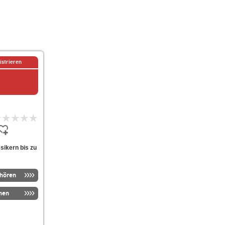
istrieren
sikern bis zu
nhören
men