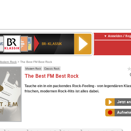
Anmelden / Reg
BR-
DR
Deutschlandfunk
3
Deutschlandfunk
80er
NDR
ANTENNE
SWR
KLASSIK
BR-KLASSIK
Kultur
90er
2
BAYERN
Kultur
OLDIE
ANTENNE
Modern Rock
> The Best FM Best Rock
Modern Rock
Classic Rock
The Best FM Best Rock
Tauche ein in ein packendes Rock-Feeling - von legendären Klas
frischen, modernen Rock-Hits ist alles dabei.
Jetzt a
Aufneh