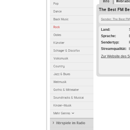
Info
Webradi
Pop
The Best FM Be
Dance
Black Music
Sender: The Best FM
Rock
Land
Oldies
Sprache
Sendertyp
Künstler
Streamqualität
Schlager & Discofox
Zur Website des 
Volksmusik
Country
Jazz & Blues
Weltmusik
Gothic & Mittelalter
Soundtracks & Musical
Kinder-Musik
Mehr Genres
Hörspiele im Radio