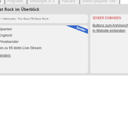
o
Programm
Sendungen A-Z
Podcasts
zuletzt gespielte Titel
st Rock im Überblick
SENDER EINBINDEN
> Webradio: The Best FM Best Rock
Buttons zum Anhören
Spanien
in Website einbinden
Englisch
Privatsender
bis zu 95 kbit/s Live-Stream
Senders