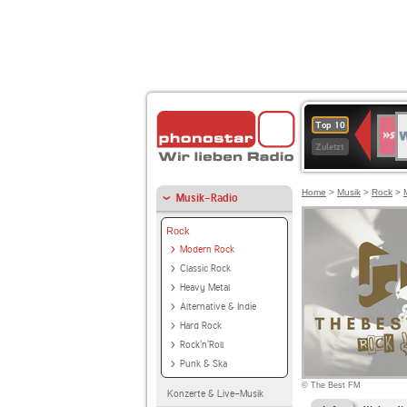
W
SWR
Top 10
4
Zuletzt
Home
>
Musik
>
Rock
>
Musik-Radio
Rock
Modern Rock
Classic Rock
Heavy Metal
Alternative & Indie
Hard Rock
Rock'n'Roll
Punk & Ska
© The Best FM
Konzerte & Live-Musik