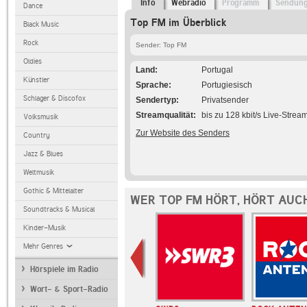
Info
Webradio
Programm
Sendun
Dance
Top FM im Überblick
Black Music
Rock
Sender: Top FM
Oldies
Land
Portugal
Künstler
Sprache
Portugiesisch
Schlager & Discofox
Sendertyp
Privatsender
Streamqualität
bis zu 128 kbit/s Live-Strea
Volksmusik
Zur Website des Senders
Country
Jazz & Blues
Weltmusik
Gothic & Mittelalter
WER TOP FM HÖRT, HÖRT AUC
Soundtracks & Musical
Kinder-Musik
Mehr Genres
Hörspiele im Radio
Wort- & Sport-Radio