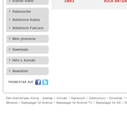
mercial
Klassik-Radio
ORF Radio Salzburg
SWR3
ROCK ANTE
Radiosender
Beliebteste Radios
Beliebteste Podcasts
Mein phonostar
Downloads
Hilfe & Kontakt
Newsletter
PHONOSTAR AUF
Dein Internetradio-Portal :
Sitemap
|
Kontakt
|
Impressum
|
Datenschutz
|
Entwickler
|
Windows
|
Radioplayer für Android
|
Radioplayer für Android TV
|
Radioplayer für iOS
|
R