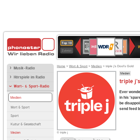
WDR
SWR3
BR-
80er
Deutschlandfunk
NDR
Deutschlandfun
SWR
Top 10
4
W
KLASSIK
90er
2
Kultur
Kultur
Zuletzt
OLDIE
ANTENNE
Home
>
Wort & Sport
>
Medien
> triple j's Dool's Gold
Musik-Radio
Medien
Hörspiele im Radio
triple j'
Wort- & Sport-Radio
Ever wonder
in his 'spar
Medien
be disappoi
Wort & Sport
send feed 
Sport
Kultur & Gesellschaft
Medien
© triple j