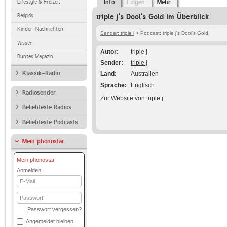
Lifestyle & Freizeit
Info
Folgen
Mehr
Religiös
triple j's Dool's Gold im Überblick
Kinder-Nachrichten
Sender: triple j
> Podcast: triple j's Dool's Gold
Wissen
Autor
triple j
Buntes Magazin
Sender
triple j
Klassik-Radio
Land
Australien
Sprache
Englisch
Radiosender
Zur Website von triple j
Beliebteste Radios
Beliebteste Podcasts
Mein phonostar
Mein phonostar
Anmelden
E-
Mail
Passwort
Passwort vergessen?
Angemeldet bleiben