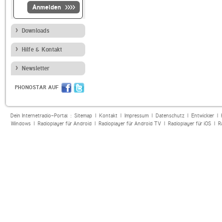
Anmelden
Downloads
Hilfe & Kontakt
Newsletter
PHONOSTAR AUF
Dein Internetradio-Portal :
Sitemap
|
Kontakt
|
Impressum
|
Datenschutz
|
Entwickler
|
Windows
|
Radioplayer für Android
|
Radioplayer für Android TV
|
Radioplayer für iOS
|
R