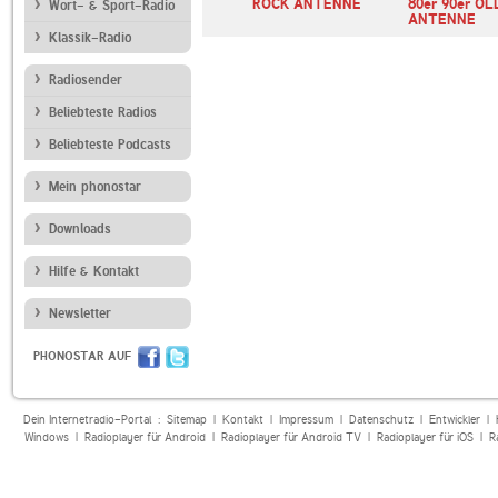
ROCK ANTENNE
80er 90er OL
Wort- & Sport-Radio
ANTENNE
Klassik-Radio
Radiosender
Beliebteste Radios
Beliebteste Podcasts
Mein phonostar
Downloads
Hilfe & Kontakt
Newsletter
PHONOSTAR AUF
Dein Internetradio-Portal :
Sitemap
|
Kontakt
|
Impressum
|
Datenschutz
|
Entwickler
|
Windows
|
Radioplayer für Android
|
Radioplayer für Android TV
|
Radioplayer für iOS
|
R