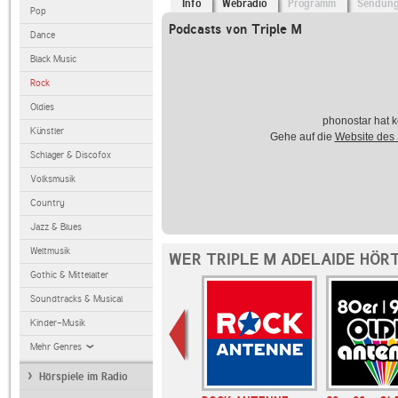
Info
Webradio
Programm
Sendun
Pop
Podcasts von Triple M
Dance
Black Music
Rock
Oldies
phonostar hat k
Künstler
Gehe auf die
Website des
Schlager & Discofox
Volksmusik
Country
Jazz & Blues
Weltmusik
WER TRIPLE M ADELAIDE HÖR
Gothic & Mittelalter
Soundtracks & Musical
Kinder-Musik
Mehr Genres
Hörspiele im Radio