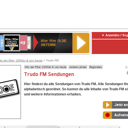
Anmelden / Reg
80er
eutschlandfunk
SWR3
WDR
SWR
80er 90er OLDIE
90er
4
Kultur
ANTENNE
OLDIE
ANTENNE
its der 90er, 2000er & von heute
> Trudo FM
Hits der 90er, 2000er & von heute
weitere Länder
Regionales
Trudo FM Sendungen
Hier findest du alle Sendungen von Trudo FM. Alle Sendungen fi
alphabetisch geordnet. So kannst du alle Inhalte von Trudo FM e
und weitere Informationen erhalten.
Jetzt a
Aufneh