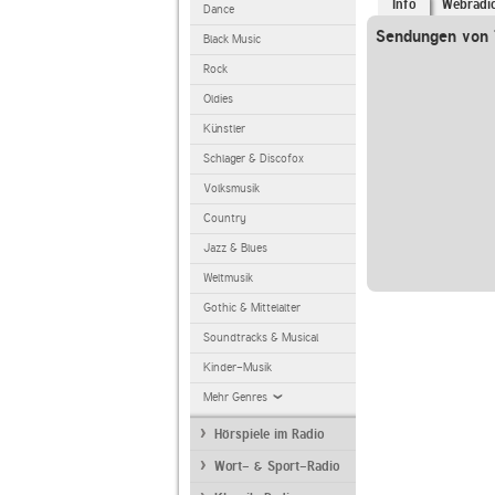
Info
Webradi
Dance
Sendungen von
Black Music
Rock
Oldies
Künstler
Schlager & Discofox
Volksmusik
Country
Jazz & Blues
Weltmusik
Gothic & Mittelalter
Soundtracks & Musical
Kinder-Musik
Mehr Genres
Hörspiele im Radio
Wort- & Sport-Radio