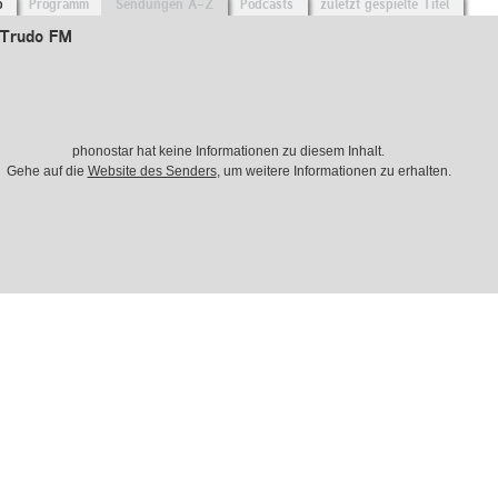
o
Programm
Sendungen A-Z
Podcasts
zuletzt gespielte Titel
 Trudo FM
phonostar hat keine Informationen zu diesem Inhalt.
Gehe auf die
Website des Senders
, um weitere Informationen zu erhalten.