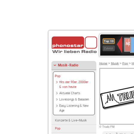
D
NDR
Top 10
2
Zuletzt
Home
>
Musik
>
Pop
>
H
Musik-Radio
Pop
Hits der 90er, 2000er
& von heute
Aktuelle Charts
Lovesongs & Balladen
Easy Listening & New
Age
Konzerte & Live-Musik
© Trudo FM
Pop