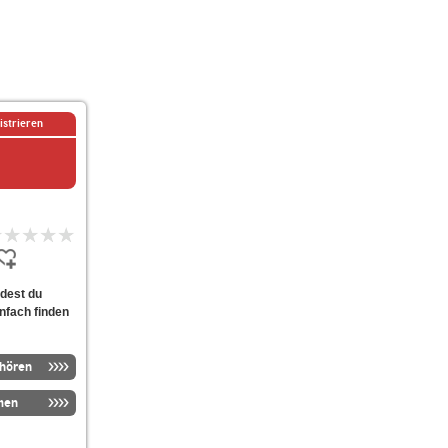
istrieren
ndest du
infach finden
nhören
men