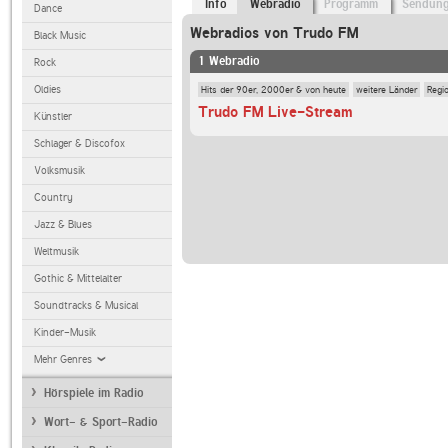
Info
Webradio
Programm
Sendun
Dance
Webradios von Trudo FM
Black Music
1 Webradio
Rock
Hits der 90er, 2000er & von heute
weitere Länder
Regi
Oldies
Trudo FM Live-Stream
Künstler
Schlager & Discofox
Volksmusik
Country
Jazz & Blues
Weltmusik
Gothic & Mittelalter
Soundtracks & Musical
Kinder-Musik
Mehr Genres
Hörspiele im Radio
Wort- & Sport-Radio