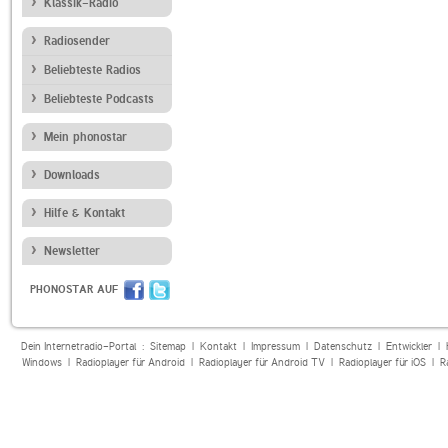
Klassik-Radio
Radiosender
Beliebteste Radios
Beliebteste Podcasts
Mein phonostar
Downloads
Hilfe & Kontakt
Newsletter
PHONOSTAR AUF
Dein Internetradio-Portal :
Sitemap
|
Kontakt
|
Impressum
|
Datenschutz
|
Entwickler
|
Windows
|
Radioplayer für Android
|
Radioplayer für Android TV
|
Radioplayer für iOS
|
R