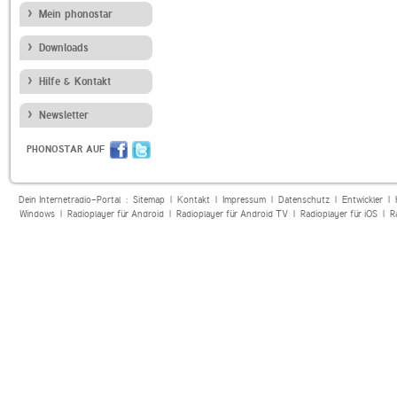
Mein phonostar
Downloads
Hilfe & Kontakt
Newsletter
PHONOSTAR AUF
Dein Internetradio-Portal :
Sitemap
|
Kontakt
|
Impressum
|
Datenschutz
|
Entwickler
|
Windows
|
Radioplayer für Android
|
Radioplayer für Android TV
|
Radioplayer für iOS
|
R