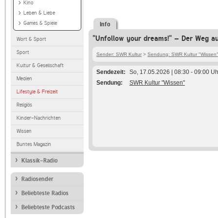
Kino
Leben & Liebe
Games & Spiele
Info
"Unfollow your dreams!" – Der Weg a
Wort & Sport
Sport
Sender: SWR Kultur
>
Sendung: SWR Kultur "Wissen
Kultur & Gesellschaft
Sendezeit
So, 17.05.2026 | 08:30 - 09:00 Uh
Medien
Sendung
SWR Kultur "Wissen"
Lifestyle & Freizeit
Religiös
Kinder-Nachrichten
Wissen
Buntes Magazin
Klassik-Radio
Radiosender
Beliebteste Radios
Beliebteste Podcasts