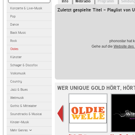
Info
Webradio
Programm
Sendun
Konzerte & Live-Musik
Zuletzt gespielte Titel - Playlist von 
Pop
Dance
Black Music
Rock
phonostar hat k
Gehe auf die
Website des
Oldies
Künstler
Schlager & Discofox
Volksmusik
Country
WER UNIQUE GOLD HÖRT, HÖR
Jazz & Blues
Weltmusik
Gothic & Mittelalter
Soundtracks & Musical
Kinder-Musik
Mehr Genres