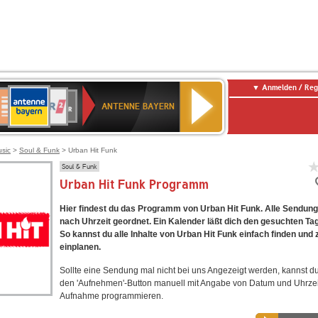
Anmelden / Reg
ANTENNE
eutschlandfunk
WDR
Deutschlandfunk
80er
SWR3
WDR
NDR
SWR
BAYERN
ANTENNE BAYERN
ltur
2
SIK
90er
4
2
Kultur
OLDIE
ANTENNE
usic
>
Soul & Funk
> Urban Hit Funk
Soul & Funk
Urban Hit Funk Programm
Hier findest du das Programm von Urban Hit Funk. Alle Sendung
nach Uhrzeit geordnet. Ein Kalender läßt dich den gesuchten Ta
So kannst du alle Inhalte von Urban Hit Funk einfach finden un
einplanen.
Sollte eine Sendung mal nicht bei uns Angezeigt werden, kannst d
den 'Aufnehmen'-Button manuell mit Angabe von Datum und Uhrzei
Aufnahme programmieren.