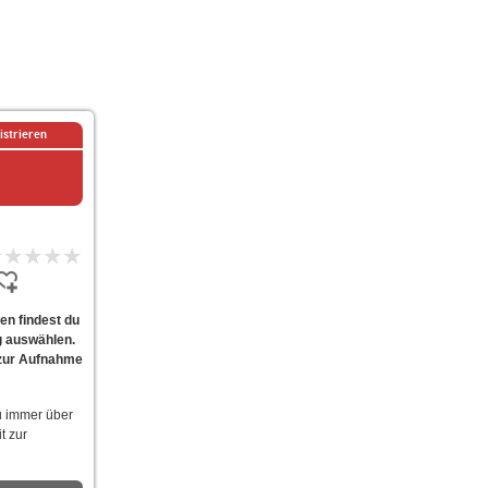
istrieren
en findest du
g auswählen.
d zur Aufnahme
u immer über
t zur