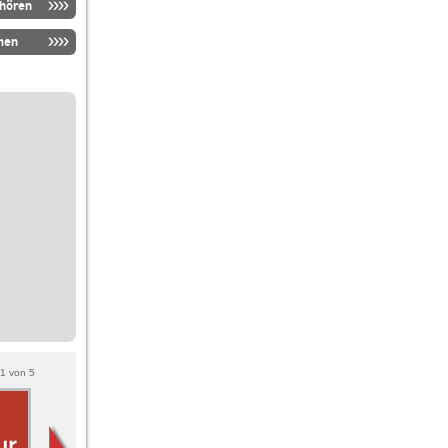
nhören
men
1
von
5