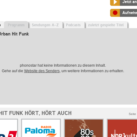
Jetzt a
Aufneh
o
Programm
Sendungen A-Z
Podcasts
zuletzt gespielte Titel
rban Hit Funk
phonostar hat keine Informationen zu diesem Inhalt.
Gehe auf die
Website des Senders
, um weitere Informationen zu erhalten.
HIT FUNK HÖRT, HÖRT AUCH
Seite