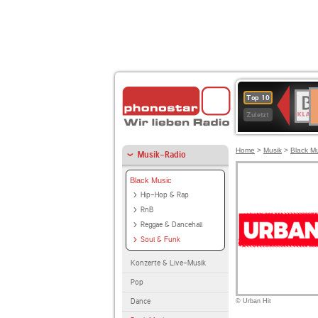
D
BR-
Top 10
Ku
KLAS
Zuletzt
Home
>
Musik
>
Black M
Musik-Radio
Black Music
Hip-Hop & Rap
RnB
Reggae & Dancehall
Soul & Funk
Konzerte & Live-Musik
Pop
Dance
© Urban Hit