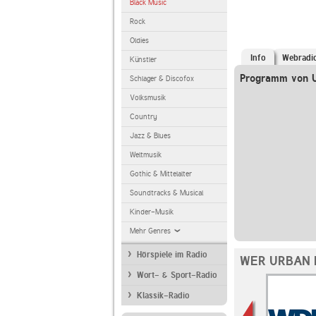
Black Music
Rock
Oldies
Info
Webradi
Künstler
Programm von U
Schlager & Discofox
Volksmusik
Country
Jazz & Blues
Weltmusik
Gothic & Mittelalter
Soundtracks & Musical
Kinder-Musik
Mehr Genres
Hörspiele im Radio
WER URBAN 
Wort- & Sport-Radio
Klassik-Radio