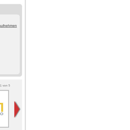
/Aufnehmen
1
von
5