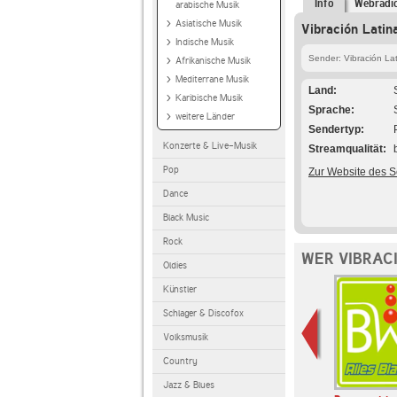
Info
Webradi
arabische Musik
Asiatische Musik
Vibración Latin
Indische Musik
Sender: Vibración La
Afrikanische Musik
Mediterrane Musik
Land
Karibische Musik
Sprache
weitere Länder
Sendertyp
Konzerte & Live-Musik
Streamqualität
Pop
Zur Website des 
Dance
Black Music
Rock
WER VIBRAC
Oldies
Künstler
Schlager & Discofox
Volksmusik
Country
Jazz & Blues