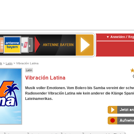
Anmelden / Reg
ANTENNE
eutschlandfunk
WDR
Deutschlandfunk
80er
SWR3
WDR
NDR
SWR
BAYERN
ANTENNE BAYERN
ltur
2
SIK
90er
4
2
Kultur
OLDIE
ANTENNE
ik
>
Latin
> Vibración Latina
Latin
Vibración Latina
Musik voller Emotionen. Vom Bolero bis Samba vereint der sch
Radiosender Vibración Latina wie kein anderer die Klänge Span
Lateinamerikas.
Jetzt a
Aufneh