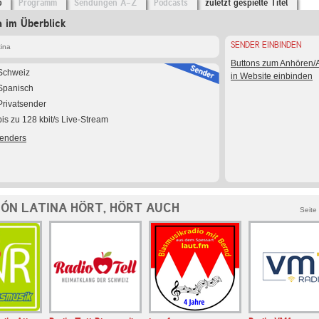
o
Programm
Sendungen A-Z
Podcasts
zuletzt gespielte Titel
a im Überblick
SENDER EINBINDEN
tina
Buttons zum Anhören
Schweiz
in Website einbinden
Spanisch
Privatsender
bis zu 128 kbit/s Live-Stream
Senders
IÓN LATINA HÖRT, HÖRT AUCH
Seite