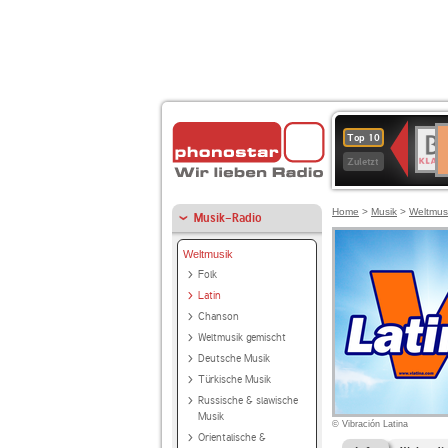
D
BR-
Top 10
Ku
KLAS
Zuletzt
Home
>
Musik
>
Weltmus
Musik-Radio
Weltmusik
Folk
Latin
Chanson
Weltmusik gemischt
Deutsche Musik
Türkische Musik
Russische & slawische
Musik
© Vibración Latina
Orientalische &