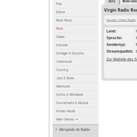
Info
Webradi
Pop
Virgin Radio Ro
Dance
Black Music
Sender: Virgin Radio
Rock
Land
Oldies
Sprache
Sendertyp
Künstler
Streamqualität
Schlager & Discofox
Zur Website des 
Volksmusik
Country
Jazz & Blues
Weltmusik
Gothic & Mittelalter
Soundtracks & Musical
Kinder-Musik
Mehr Genres
Hörspiele im Radio