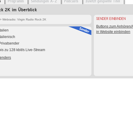
o
Programm
Sendungen A-Z
Podcasts
zuletzt gespielte Titel
ck 2K im Überblick
SENDER EINBINDEN
> Webradio: Virgin Radio Rock 2K
Buttons zum Anhören
Italien
in Website einbinden
Italienisch
Privatsender
bis zu 128 kbit/s Live-Stream
Senders