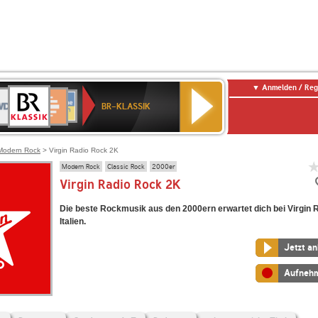
Anmelden / Reg
BR-
DR
Deutschlandfunk
3
Deutschlandfunk
80er
NDR
ANTENNE
SWR
KLASSIK
BR-KLASSIK
Kultur
90er
2
BAYERN
Kultur
OLDIE
ANTENNE
Modern Rock
> Virgin Radio Rock 2K
Modern Rock
Classic Rock
2000er
Virgin Radio Rock 2K
Die beste Rockmusik aus den 2000ern erwartet dich bei Virgin 
Italien.
Jetzt a
Aufneh