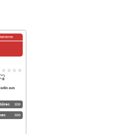
istrieren
Radio aus
nhören
men