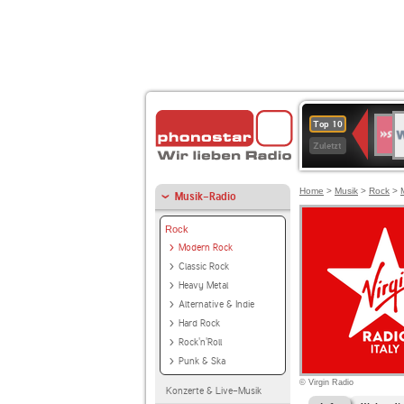
W
SWR
Top 10
4
Zuletzt
Home
>
Musik
>
Rock
>
Musik-Radio
Rock
Modern Rock
Classic Rock
Heavy Metal
Alternative & Indie
Hard Rock
Rock'n'Roll
Punk & Ska
© Virgin Radio
Konzerte & Live-Musik