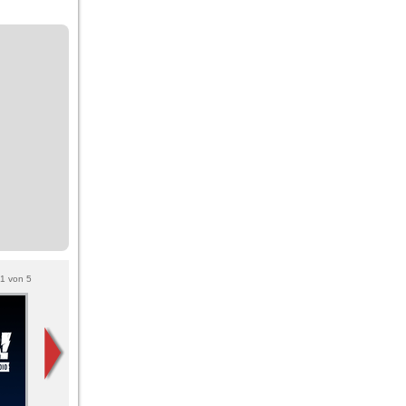
1
von
5