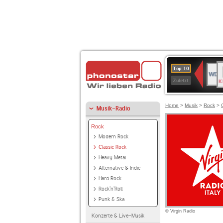
B
WDR
Top 10
K
4
Zuletzt
Home
>
Musik
>
Rock
>
Musik-Radio
Rock
Modern Rock
Classic Rock
Heavy Metal
Alternative & Indie
Hard Rock
Rock'n'Roll
Punk & Ska
© Virgin Radio
Konzerte & Live-Musik