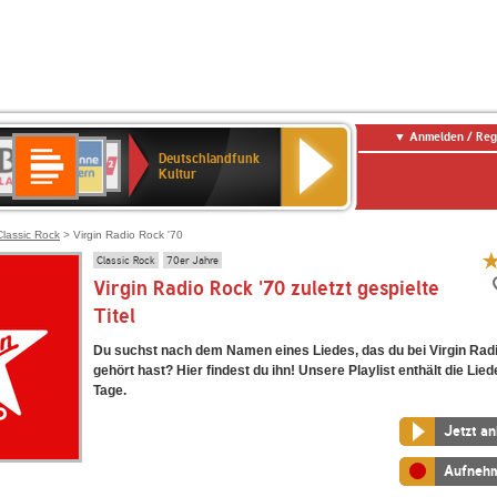
Anmelden / Reg
Deutschlandfunk
R-
ANTENNE
Deutschlandfunk
80er
SWR3
NDR
WDR
SWR
Deutschlandfunk
Kultur
LASSIK
BAYERN
90er
2
2
Kultur
Kultur
OLDIE
ANTENNE
Classic Rock
> Virgin Radio Rock '70
Classic Rock
70er Jahre
Virgin Radio Rock '70 zuletzt gespielte
Titel
Du suchst nach dem Namen eines Liedes, das du bei Virgin Rad
gehört hast? Hier findest du ihn! Unsere Playlist enthält die Lied
Tage.
Jetzt a
Aufneh