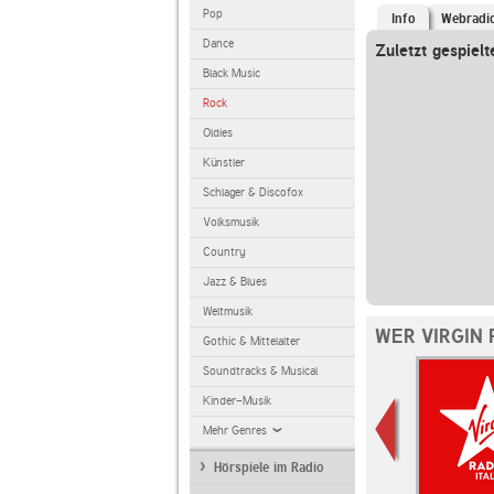
Pop
Info
Webradi
Dance
Zuletzt gespielt
Black Music
Rock
Oldies
Künstler
Schlager & Discofox
Volksmusik
Country
Jazz & Blues
Weltmusik
WER VIRGIN 
Gothic & Mittelalter
Soundtracks & Musical
Kinder-Musik
Mehr Genres
Hörspiele im Radio