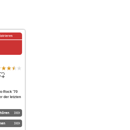
istrieren
io Rock '70
er der letzten
nhören
men