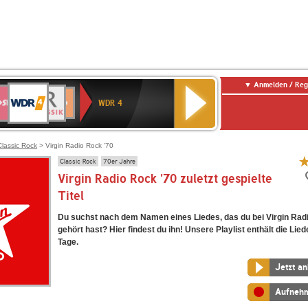
Anmelden / Reg
WDR
WR3
BR-
Deutschlandfunk
NDR
Deutschlandfunk
SWR
4
WDR 4
KLASSIK
2
Kultur
Kultur
E
ENNE
Classic Rock
> Virgin Radio Rock '70
Classic Rock
70er Jahre
Virgin Radio Rock '70 zuletzt gespielte
Titel
Du suchst nach dem Namen eines Liedes, das du bei Virgin Rad
gehört hast? Hier findest du ihn! Unsere Playlist enthält die Lied
Tage.
Jetzt a
Aufneh