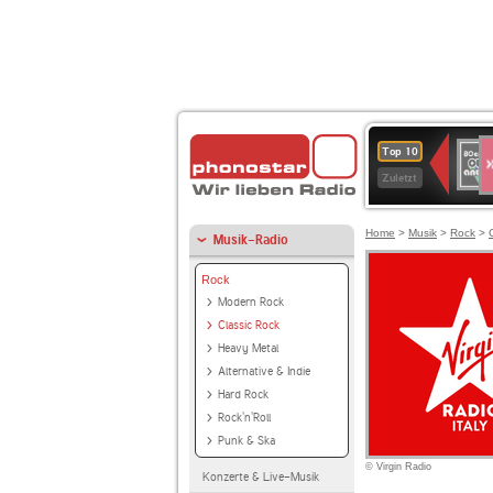
S
80er
Top 10
90er
Zuletzt
OLDI
ANT
Home
>
Musik
>
Rock
>
Musik-Radio
Rock
Modern Rock
Classic Rock
Heavy Metal
Alternative & Indie
Hard Rock
Rock'n'Roll
Punk & Ska
© Virgin Radio
Konzerte & Live-Musik