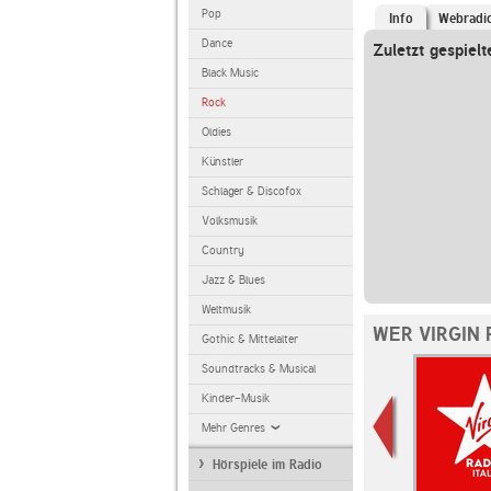
Pop
Info
Webradi
Dance
Zuletzt gespielt
Black Music
Rock
Oldies
Künstler
Schlager & Discofox
Volksmusik
Country
Jazz & Blues
Weltmusik
WER VIRGIN 
Gothic & Mittelalter
Soundtracks & Musical
Kinder-Musik
Mehr Genres
Hörspiele im Radio