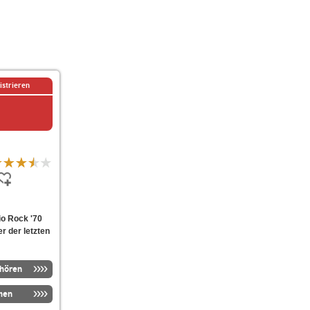
istrieren
io Rock '70
er der letzten
nhören
men