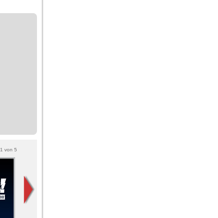
1
von
5