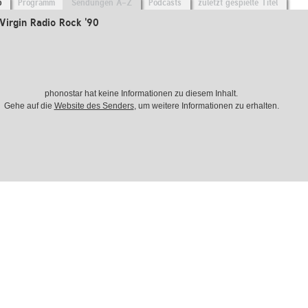
o
Programm
Sendungen A-Z
Podcasts
zuletzt gespielte Titel
irgin Radio Rock '90
phonostar hat keine Informationen zu diesem Inhalt.
Gehe auf die
Website des Senders
, um weitere Informationen zu erhalten.