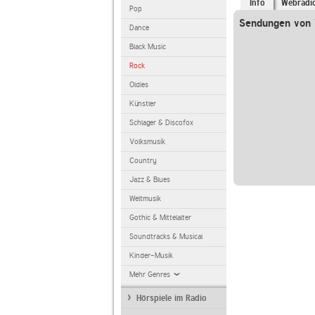
Info
Webradi
Pop
Sendungen von V
Dance
Black Music
Rock
Oldies
Künstler
Schlager & Discofox
Volksmusik
Country
Jazz & Blues
Weltmusik
Gothic & Mittelalter
Soundtracks & Musical
Kinder-Musik
Mehr Genres
Hörspiele im Radio