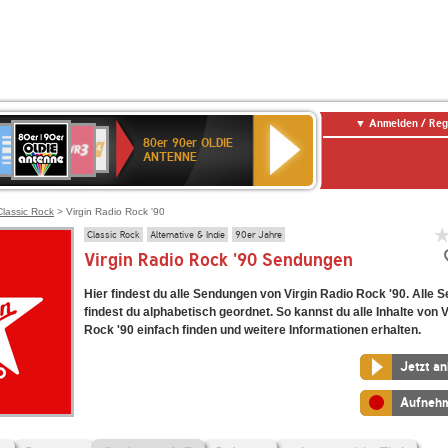
Anmelden / Reg
80er
eutschlandfunk
SWR3
WDR
SWR
80er 90er OLDIE
90er
4
Kultur
ANTENNE
OLDIE
ANTENNE
Classic Rock
> Virgin Radio Rock '90
Classic Rock
Alternative & Indie
90er Jahre
Virgin Radio Rock '90 Sendungen
Hier findest du alle Sendungen von Virgin Radio Rock '90. Alle
findest du alphabetisch geordnet. So kannst du alle Inhalte von 
Rock '90 einfach finden und weitere Informationen erhalten.
Jetzt a
Aufneh