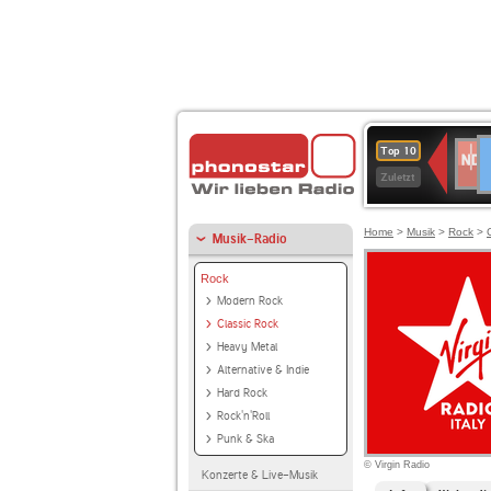
D
NDR
Top 10
2
Zuletzt
Home
>
Musik
>
Rock
>
Musik-Radio
Rock
Modern Rock
Classic Rock
Heavy Metal
Alternative & Indie
Hard Rock
Rock'n'Roll
Punk & Ska
© Virgin Radio
Konzerte & Live-Musik