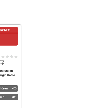
istrieren
 Sendungen
Virgin Radio
nhören
men