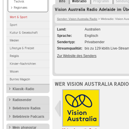
Info
Webradio
Programm
Sendun
Technik
Regionales
Vision Australia Radio Adelaide im Üb
Wort & Sport
Sender: Vision Australia Radio
> Webradio: Vision Aust
Sport
Land
Australien
Kultur & Gesellschaft
Sprache
Englisch
Medien
Sendertyp
Privatsender
Lifestyle & Freizeit
Streamqualität
bis zu 129 kbit/s Live-Strea
Zur Website des Senders
Religiös
Kinder-Nachrichten
Wissen
Buntes Magazin
WER VISION AUSTRALIA RADIO
Klassik-Radio
Radiosender
Beliebteste Radios
Beliebteste Podcasts
Mein phonostar