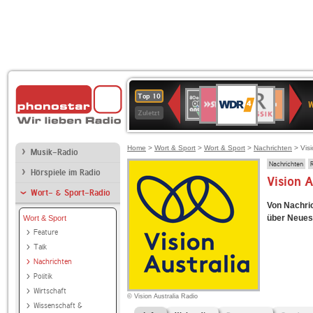
WDR
SWR3
BR-
80er
Deutschlandfunk
NDR
Deutschlandfun
SWR
Top 10
4
W
KLASSIK
90er
2
Kultur
Kultur
Zuletzt
OLDIE
ANTENNE
Home
>
Wort & Sport
>
Wort & Sport
>
Nachrichten
> Visi
Musik-Radio
Nachrichten
Hörspiele im Radio
Vision 
Wort- & Sport-Radio
Von Nachric
über Neues 
Wort & Sport
Feature
Talk
Nachrichten
Politik
Wirtschaft
© Vision Australia Radio
Wissenschaft &