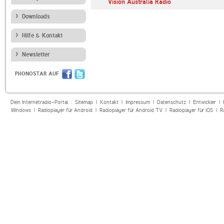
Vision Australia Radio
Downloads
Hilfe & Kontakt
Newsletter
PHONOSTAR AUF
Dein Internetradio-Portal :
Sitemap
|
Kontakt
|
Impressum
|
Datenschutz
|
Entwickler
|
Windows
|
Radioplayer für Android
|
Radioplayer für Android TV
|
Radioplayer für iOS
|
R