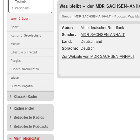
Technik
Was bleibt – der MDR SACHSEN-ANHA
Regionales
Sender: MDR SACHSEN-ANHALT
> Podcast: Was bl
Wort & Sport
Sport
Autor
Mitteldeutscher Rundfunk
Sender
MDR SACHSEN-ANHALT
Kultur & Gesellschaft
Land
Deutschland
Medien
Sprache
Deutsch
Lifestyle & Freizeit
Zur Website von MDR SACHSEN-ANHALT
Religiös
Kinder-Nachrichten
Wissen
Buntes Magazin
Klassik-Radio
Radiosender
Beliebteste Radios
Beliebteste Podcasts
Mein phonostar