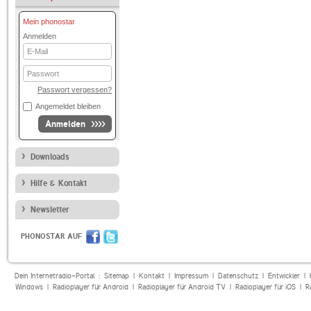
Mein phonostar
Anmelden
E-
Mail
Passwort
Passwort vergessen?
Angemeldet bleiben
Anmelden
Downloads
Hilfe & Kontakt
Newsletter
PHONOSTAR AUF
Dein Internetradio-Portal :
Sitemap
|
Kontakt
|
Impressum
|
Datenschutz
|
Entwickler
|
Windows
|
Radioplayer für Android
|
Radioplayer für Android TV
|
Radioplayer für iOS
|
R