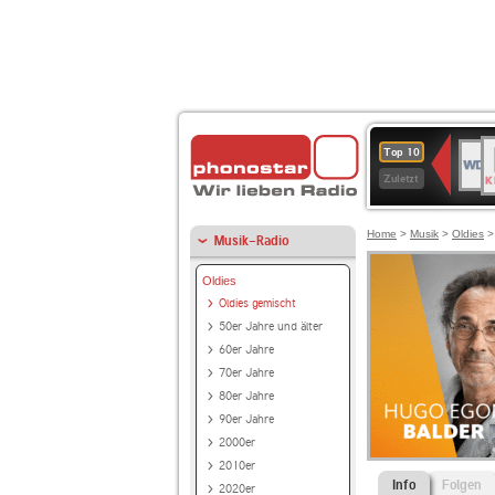
B
WDR
Top 10
K
4
Zuletzt
Home
>
Musik
>
Oldies
Musik-Radio
Oldies
Oldies gemischt
50er Jahre und älter
60er Jahre
70er Jahre
80er Jahre
90er Jahre
2000er
2010er
Info
Folgen
2020er