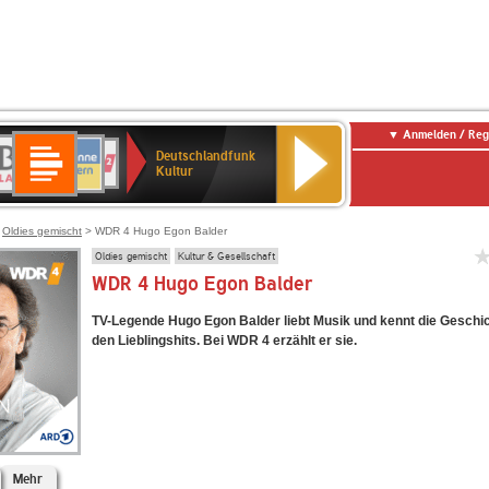
Anmelden / Reg
Deutschlandfunk
R-
ANTENNE
Deutschlandfunk
80er
SWR3
NDR
WDR
SWR
Deutschlandfunk
Kultur
LASSIK
BAYERN
90er
2
2
Kultur
Kultur
OLDIE
ANTENNE
>
Oldies gemischt
> WDR 4 Hugo Egon Balder
Oldies gemischt
Kultur & Gesellschaft
WDR 4 Hugo Egon Balder
TV-Legende Hugo Egon Balder liebt Musik und kennt die Geschic
den Lieblingshits. Bei WDR 4 erzählt er sie.
Mehr