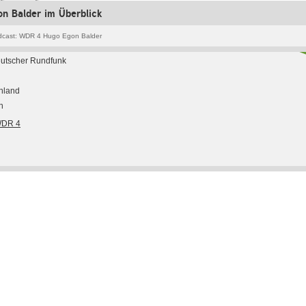
n Balder im Überblick
cast: WDR 4 Hugo Egon Balder
utscher Rundfunk
hland
h
WDR 4