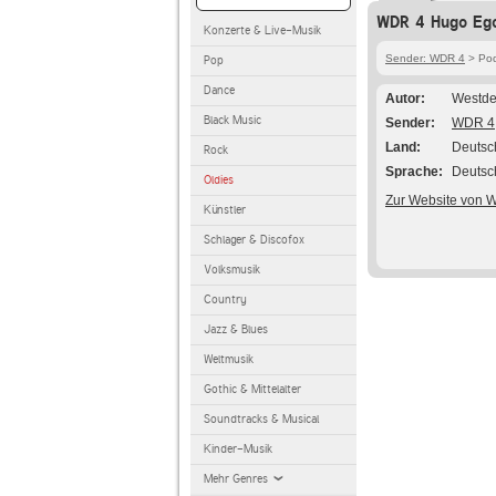
WDR 4 Hugo Ego
Konzerte & Live-Musik
Sender: WDR 4
> Pod
Pop
Dance
Autor
Westde
Black Music
Sender
WDR 4
Land
Deutsc
Rock
Sprache
Deutsc
Oldies
Zur Website von 
Künstler
Schlager & Discofox
Volksmusik
Country
Jazz & Blues
Weltmusik
Gothic & Mittelalter
Soundtracks & Musical
Kinder-Musik
Mehr Genres