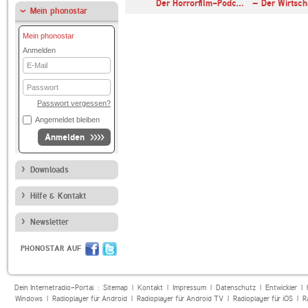
n - Der Nr. …
Der Horrorfilm-Podc…
– Der Wirtsc
Mein phonostar
Mein phonostar
Anmelden
E-
Mail
Passwort
Passwort vergessen?
Angemeldet bleiben
Anmelden
Downloads
Hilfe & Kontakt
Newsletter
PHONOSTAR AUF
Dein Internetradio-Portal :
Sitemap
|
Kontakt
|
Impressum
|
Datenschutz
|
Entwickler
|
Windows
|
Radioplayer für Android
|
Radioplayer für Android TV
|
Radioplayer für iOS
|
R