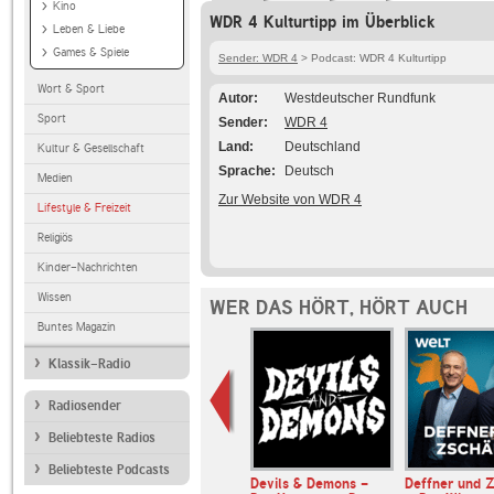
Kino
WDR 4 Kulturtipp im Überblick
Leben & Liebe
Games & Spiele
Sender: WDR 4
> Podcast: WDR 4 Kulturtipp
Wort & Sport
Autor
Westdeutscher Rundfunk
Sport
Sender
WDR 4
Land
Deutschland
Kultur & Gesellschaft
Sprache
Deutsch
Medien
Zur Website von WDR 4
Lifestyle & Freizeit
Religiös
Kinder-Nachrichten
Wissen
WER DAS HÖRT, HÖRT AUCH
Buntes Magazin
Klassik-Radio
Radiosender
Beliebteste Radios
Beliebteste Podcasts
muss ein
Devils & Demons -
Deffner und Z