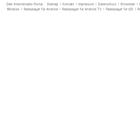
Dein Internetradio-Portal :
Sitemap
|
Kontakt
|
Impressum
|
Datenschutz
|
Entwickler
|
Windows
|
Radioplayer für Android
|
Radioplayer für Android TV
|
Radioplayer für iOS
|
R