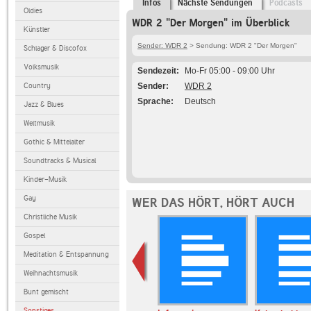
Infos
Nächste Sendungen
Podcasts
Oldies
WDR 2 "Der Morgen" im Überblick
Künstler
Sender: WDR 2
> Sendung: WDR 2 "Der Morgen"
Schlager & Discofox
Volksmusik
Sendezeit
Mo-Fr 05:00 - 09:00 Uhr
Country
Sender
WDR 2
Sprache
Deutsch
Jazz & Blues
Weltmusik
Gothic & Mittelalter
Soundtracks & Musical
Kinder-Musik
Gay
WER DAS HÖRT, HÖRT AUCH
Christliche Musik
Gospel
Meditation & Entspannung
Weihnachtsmusik
Bunt gemischt
Sonstiges