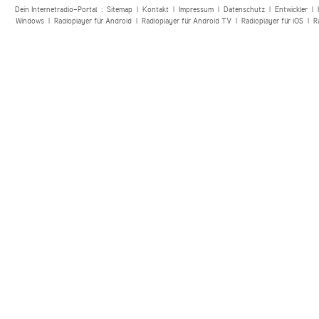
Dein Internetradio-Portal :
Sitemap
|
Kontakt
|
Impressum
|
Datenschutz
|
Entwickler
|
Windows
|
Radioplayer für Android
|
Radioplayer für Android TV
|
Radioplayer für iOS
|
R