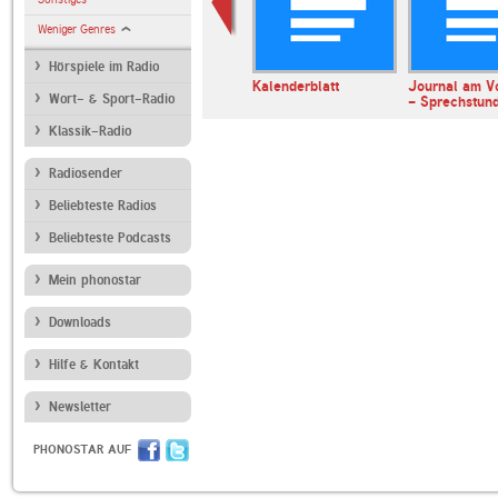
Weniger Genres
Hörspiele im Radio
erl
ARD Radiofestival:
Kalenderblatt
Journal am V
Wort- & Sport-Radio
Jazz
- Sprechstun
Klassik-Radio
Radiosender
Beliebteste Radios
Beliebteste Podcasts
Mein phonostar
Downloads
Hilfe & Kontakt
Newsletter
PHONOSTAR AUF