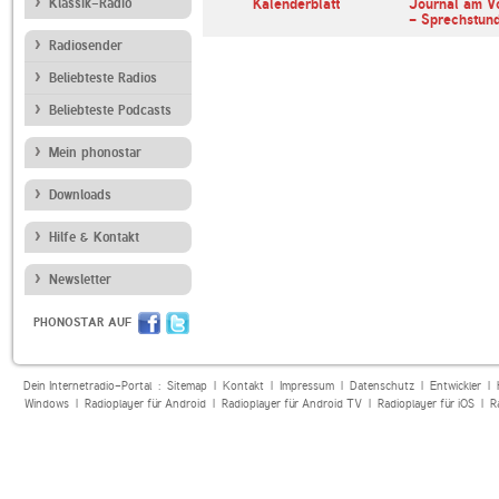
erl
Klassik-Radio
ARD Radiofestival:
Kalenderblatt
Journal am V
Jazz
- Sprechstun
Radiosender
Beliebteste Radios
Beliebteste Podcasts
Mein phonostar
Downloads
Hilfe & Kontakt
Newsletter
PHONOSTAR AUF
Dein Internetradio-Portal :
Sitemap
|
Kontakt
|
Impressum
|
Datenschutz
|
Entwickler
|
Windows
|
Radioplayer für Android
|
Radioplayer für Android TV
|
Radioplayer für iOS
|
R