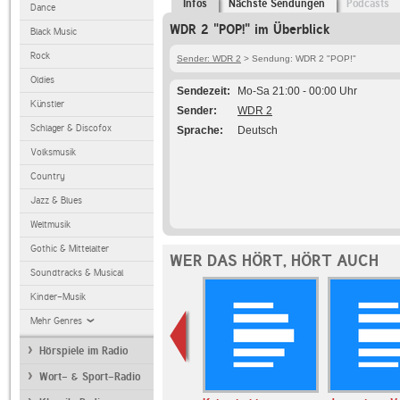
Infos
Nächste Sendungen
Podcasts
Dance
WDR 2 "POP!" im Überblick
Black Music
Rock
Sender: WDR 2
> Sendung: WDR 2 "POP!"
Oldies
Sendezeit
Mo-Sa 21:00 - 00:00 Uhr
Künstler
Sender
WDR 2
Schlager & Discofox
Sprache
Deutsch
Volksmusik
Country
Jazz & Blues
Weltmusik
Gothic & Mittelalter
WER DAS HÖRT, HÖRT AUCH
Soundtracks & Musical
Kinder-Musik
Mehr Genres
Hörspiele im Radio
Wort- & Sport-Radio