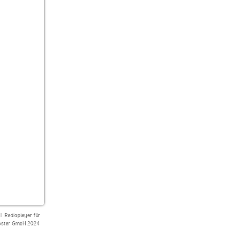
|
Radioplayer für
star GmbH 2024