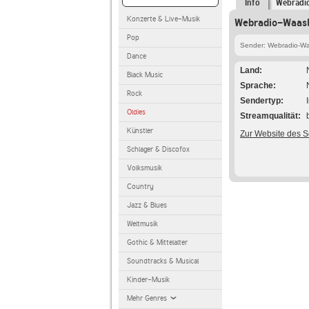
Info
Webradi
Konzerte & Live-Musik
Webradio-Waasl
Pop
Sender: Webradio-W
Dance
Land
Black Music
Sprache
Rock
Sendertyp
Oldies
Streamqualität
Künstler
Zur Website des 
Schlager & Discofox
Volksmusik
Country
Jazz & Blues
Weltmusik
Gothic & Mittelalter
Soundtracks & Musical
Kinder-Musik
Mehr Genres