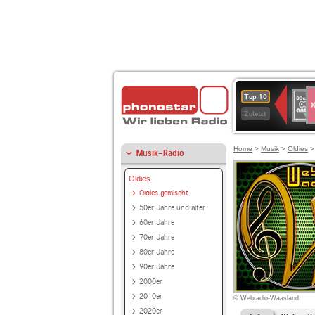
S
80er
Top 10
90er
Zuletzt
OLDI
ANT
Home
>
Musik
>
Oldies
Musik-Radio
Oldies
Oldies gemischt
50er Jahre und älter
60er Jahre
70er Jahre
80er Jahre
90er Jahre
2000er
2010er
© Webradio-Waasland
2020er