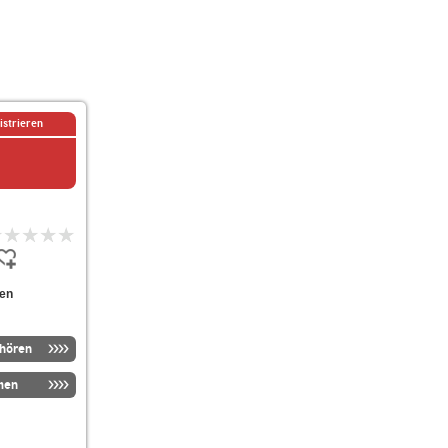
istrieren
den
nhören
men