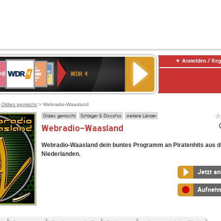
Anmelden / Reg
WDR
WR3
Deutschlandfunk
Deutschlandfunk
SWR1
ANTENNE
NDR
4
WDR 4
Kultur
Baden-
BAYERN
2
E
Württemberg
ENNE
>
Oldies gemischt
> Webradio-Waasland
Oldies gemischt
Schlager & Discofox
weitere Länder
Webradio-Waasland
Webradio-Waasland dein buntes Programm an Piratenhits aus 
Niederlanden.
Jetzt a
Aufneh