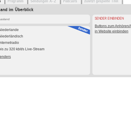
o
Programm
Sendungen A-Z
Podcasts
zuletzt gespielte Titel
and im Überblick
SENDER EINBINDEN
aasland
Buttons zum Anhören
Niederlande
in Website einbinden
Niederländisch
Internetradio
bis zu 320 kbit/s Live-Stream
Senders