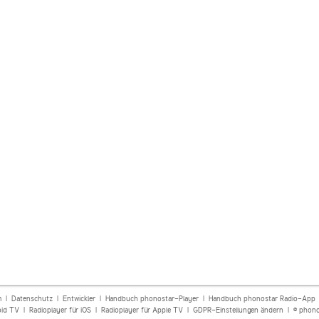
m
|
Datenschutz
|
Entwickler
|
Handbuch phonostar-Player
|
Handbuch phonostar Radio-App
oid TV
|
Radioplayer für iOS
|
Radioplayer für Apple TV
|
GDPR-Einstellungen ändern
| © phono