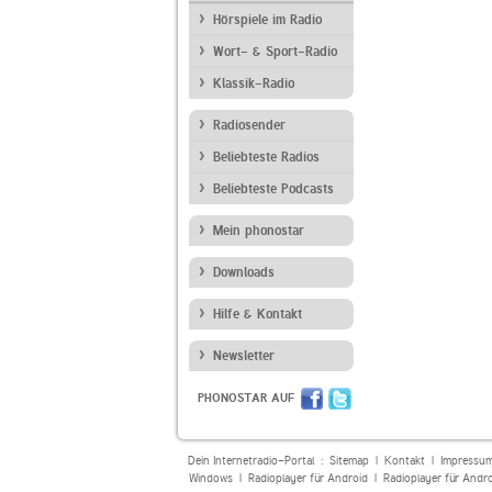
Hörspiele im Radio
Wort- & Sport-Radio
Klassik-Radio
Radiosender
Beliebteste Radios
Beliebteste Podcasts
Mein phonostar
Downloads
Hilfe & Kontakt
Newsletter
PHONOSTAR AUF
Dein Internetradio-Portal :
Sitemap
|
Kontakt
|
Impressu
Windows
|
Radioplayer für Android
|
Radioplayer für Andr