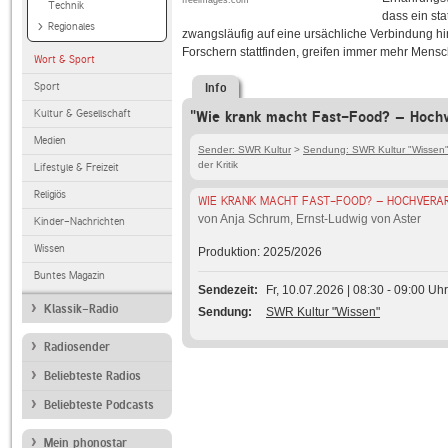
freeimages.com
Technik
dass ein st
Regionales
zwangsläufig auf eine ursächliche Verbindung hi
Forschern stattfinden, greifen immer mehr Mensc
Wort & Sport
Sport
Info
Kultur & Gesellschaft
"Wie krank macht Fast-Food? – Hochver
Medien
Sender: SWR Kultur
>
Sendung: SWR Kultur "Wissen
der Kritik
Lifestyle & Freizeit
Religiös
WIE KRANK MACHT FAST-FOOD? – HOCHVERARB
von Anja Schrum, Ernst-Ludwig von Aster
Kinder-Nachrichten
Wissen
Produktion: 2025/2026
Buntes Magazin
Sendezeit
Fr, 10.07.2026 | 08:30 - 09:00 Uhr
Klassik-Radio
Sendung
SWR Kultur "Wissen"
Radiosender
Beliebteste Radios
Beliebteste Podcasts
Mein phonostar