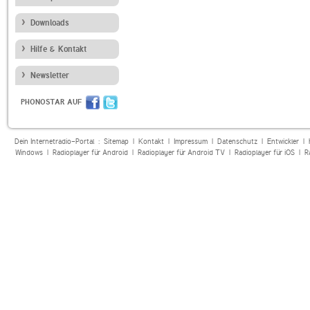
Downloads
Hilfe & Kontakt
Newsletter
PHONOSTAR AUF
Dein Internetradio-Portal :
Sitemap
|
Kontakt
|
Impressum
|
Datenschutz
|
Entwickler
|
Windows
|
Radioplayer für Android
|
Radioplayer für Android TV
|
Radioplayer für iOS
|
R