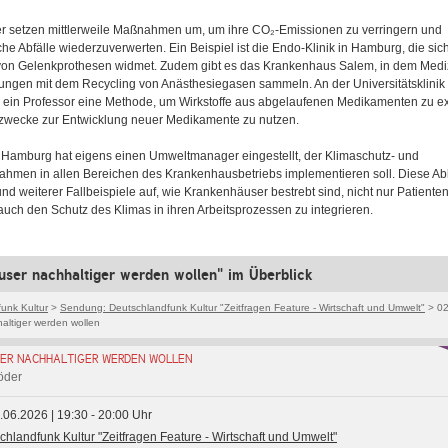
r setzen mittlerweile Maßnahmen um, um ihre CO₂-Emissionen zu verringern und
e Abfälle wiederzuverwerten. Ein Beispiel ist die Endo-Klinik in Hamburg, die sic
von Gelenkprothesen widmet. Zudem gibt es das Krankenhaus Salem, in dem Medi
ungen mit dem Recycling von Anästhesiegasen sammeln. An der Universitätsklinik
 ein Professor eine Methode, um Wirkstoffe aus abgelaufenen Medikamenten zu e
szwecke zur Entwicklung neuer Medikamente zu nutzen.
ik Hamburg hat eigens einen Umweltmanager eingestellt, der Klimaschutz- und
ahmen in allen Bereichen des Krankenhausbetriebs implementieren soll. Diese A
nd weiterer Fallbeispiele auf, wie Krankenhäuser bestrebt sind, nicht nur Patiente
uch den Schutz des Klimas in ihren Arbeitsprozessen zu integrieren.
ser nachhaltiger werden wollen" im Überblick
unk Kultur
>
Sendung: Deutschlandfunk Kultur "Zeitfragen Feature - Wirtschaft und Umwelt"
> 02
ltiger werden wollen
ER NACHHALTIGER WERDEN WOLLEN
öder
2.06.2026 | 19:30 - 20:00 Uhr
chlandfunk Kultur "Zeitfragen Feature - Wirtschaft und Umwelt"