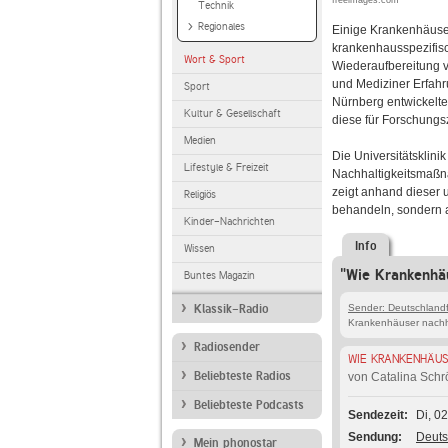
freeimages.com
Technik
Regionales
Einige Krankenhäuse
krankenhausspezifisch
Wort & Sport
Wiederaufbereitung 
und Mediziner Erfahr
Sport
Nürnberg entwickelte
Kultur & Gesellschaft
diese für Forschung
Medien
Die Universitätsklin
Lifestyle & Freizeit
Nachhaltigkeitsmaßn
zeigt anhand dieser u
Religiös
behandeln, sondern a
Kinder-Nachrichten
Info
Wissen
"Wie Krankenhäu
Buntes Magazin
Klassik-Radio
Sender: Deutschlandf
Krankenhäuser nachha
Radiosender
WIE KRANKENHÄUS
Beliebteste Radios
von Catalina Schr
Beliebteste Podcasts
Sendezeit
Di, 0
Sendung
Deuts
Mein phonostar