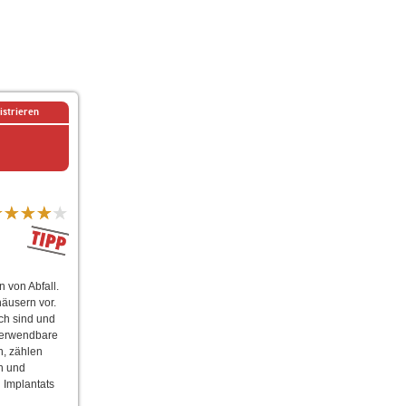
istrieren
 von Abfall.
äusern vor.
ch sind und
 verwendbare
n, zählen
n und
n Implantats