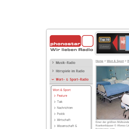
D
NDR
Top 10
2
Zuletzt
Home
>
Wort & Sport
>
W
Musik-Radio
Hörspiele im Radio
Wort- & Sport-Radio
Wort & Sport
Feature
Talk
Nachrichten
Politik
Wirtschaft
Einer der größten Müllsünde
Wissenschaft &
Krankenhäuser © Afonso Li