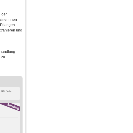
h der
zinerinnen
 Erlangen-
xtrahieren und
bhandlung
n zu
.06. Wie