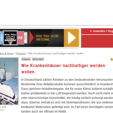
Anmelden / Reg
80er
eutschlandfunk
SWR3
WDR
SWR
80er 90er OLDIE
90er
4
Kultur
ANTENNE
OLDIE
ANTENNE
ort & Sport
>
Feature
> Wie Krankenhäuser nachhaltiger werden wollen
Feature
Wirtschaft
Wie Krankenhäuser nachhaltiger werden
wollen
In Deutschland zählen Kliniken zu den bedeutendsten Verursachern
Bestimmte ihrer Abfallprodukte kommen ausschließlich in Krankenh
Dazu gehören Anästhesiegase, die für unser Klima äußerst schädli
bisher größtenteils in die Luft freigesetzt werden. Auch nicht mehr
oder überschüssige Arzneimittel, die häufig einfach entsorgt werde
dazu. Ebenso verhält es sich mit Gelenkprothesen, die aus seltene
kostbaren Materialien gefertigt sind. Im Fall eines benötigten neue
r sind
ma /
landen auch sie oftmals im Abfall.