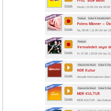
Fritz "Blue Moon"
Details
Heute | 22:00 Uhr bis 00:00 
Feature
Kultur & Gesellschaft
Polens Männer – Übe
Details
Sa, 08.08. | 11:05 Uhr bis 1
Feature
Vermaledeit seyst d
Details
Fr, 07.08. | 20:05 Uhr bis 2
Klassische Musik
Kultur & Ges
NDR Kultur
Details
Klassische Musik
Kultur & Ges
MDR KULTUR
Details
MDR KULTUR - das Kulturpor