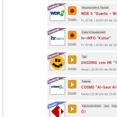
Wissenschaft & Technik
WDR 5 "Quarks - Wi
Details
Fr, 07.08. | 15:04 Uhr bis 1
Kultur & Gesellschaft
hr-iNFO "Kultur"
Details
Fr, 07.08. | 19:30 Uhr bis 2
Talk
DASDING vom HR "Y
Details
Heute | 22:00 Uhr bis 00:
Feature
COSMO "Al-Saut Al-
Details
Heute | 22:30 Uhr bis 23:0
Klassische Musik
Jazz
Kult
Ö1