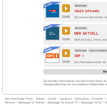
Nachrichten
rbb24 Inforadio
Details
Nachrichten
MDR AKTUELL
Details
Nachrichten
Kultur & Gesellsc
SRF 1
Details
Me
Die aktuellen Informationen und Nachrichten findest du h
Hintergrundberichte der verschiedenen Radiosender in
Dein Internetradio-Portal :
Sitemap
|
Kontakt
|
Impressum
|
Datenschutz
|
Entwickler
|
Windows
|
Radioplayer für Android
|
Radioplayer für Android TV
|
Radioplayer für iOS
|
R