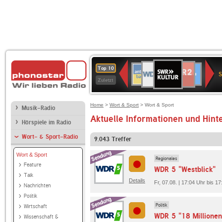
SWR
WDR
NDR
ANTENNE
80er
SWR3
WDR
BR-
Deutschlandfunk
Deutschlandfun
Top 10
Kultur
S
2
2
BAYERN
90er
4
KLASSIK
Kultur
Zuletzt
OLDIE
ANTENNE
Home
>
Wort & Sport
> Wort & Sport
Musik-Radio
Aktuelle Informationen und Hint
Hörspiele im Radio
Wort- & Sport-Radio
9.043
Treffer
Wort & Sport
Regionales
Feature
WDR 5 "Westblick"
Talk
Details
Fr, 07.08. | 17:04 Uhr bis 1
Nachrichten
Politik
Politik
Wirtschaft
WDR 5 "18 Millionen
Wissenschaft &