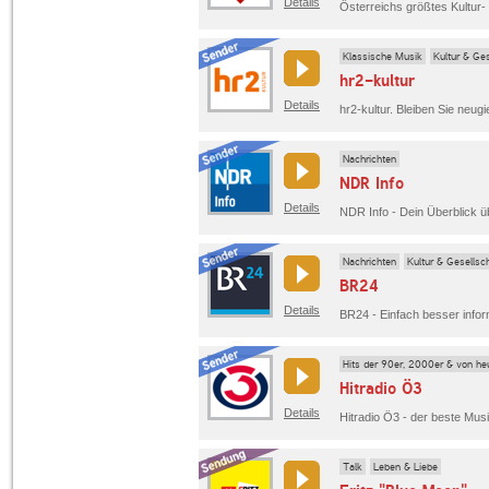
Details
Klassische Musik
Kultur & Ges
hr2-kultur
Details
Nachrichten
NDR Info
Details
NDR Info - Dein Überblick 
Nachrichten
Kultur & Gesellsc
BR24
Details
Hits der 90er, 2000er & von he
Hitradio Ö3
Details
Talk
Leben & Liebe