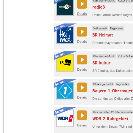
Klassische Musik
Kultur & Ges
radio3
Details
Volksmusik
Regionales
BR Heimat
Details
Klassische Musik
Kultur & Ges
SR kultur
Details
Oldies gemischt
Regionales
Bayern 1 Oberbayer
Details
Hits der 90er, 2000er & von he
WDR 2 Ruhrgebiet
Details