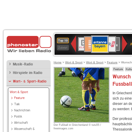
ANTENNE
Deutschlandfunk
WDR
BR-
Deutschlandfunk
80er
SWR3
WDR
NDR
SWR
Top 10
BAYERN
Kultur
2
KLASSIK
90er
4
2
Kultur
Zuletzt
OLDIE
ANTENNE
Home
>
Wort & Sport
>
Wort & Sport
>
Feature
> Wunsch u
Musik-Radio
Feature
Kult
Hörspiele im Radio
Wunsch 
Wort- & Sport-Radio
Fussball
Wort & Sport
In Griechenl
Feature
sich zu ein
dieser an d
Talk
zu werden: B
Nachrichten
Politik
Der professi
Wirtschaft
hauptsächli
Der Fußball in Griechenland © tutu55 /
Wissenschaft &
freeimages.com
Thessaloniki