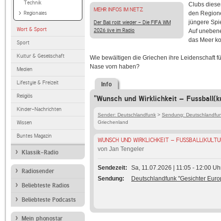
Technik
Clubs diese
MEHR INFOS IM NETZ
Regionales
den Regione
jüngere Spi
Der Ball rollt wieder - Die FIFA WM
Wort & Sport
2026 live im Radio
Auf unebene
das Meer k
Sport
Kultur & Gesellschaft
Wie bewältigen die Griechen ihre Leidenschaft f
Nase vorn haben?
Medien
Lifestyle & Freizeit
Info
Religiös
"Wunsch und Wirklichkeit – Fussball(k
Kinder-Nachrichten
Sender: Deutschlandfunk
>
Sendung: Deutschlandfun
Wissen
Griechenland
Buntes Magazin
WUNSCH UND WIRKLICHKEIT – FUSSBALL(KULTU
von Jan Tengeler
Klassik-Radio
Sendezeit
Sa, 11.07.2026 | 11:05 - 12:00 Uh
Radiosender
Sendung
Deutschlandfunk "Gesichter Euro
Beliebteste Radios
Beliebteste Podcasts
Mein phonostar