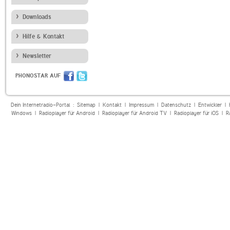
Downloads
Hilfe & Kontakt
Newsletter
PHONOSTAR AUF
Dein Internetradio-Portal :
Sitemap
|
Kontakt
|
Impressum
|
Datenschutz
|
Entwickler
|
Windows
|
Radioplayer für Android
|
Radioplayer für Android TV
|
Radioplayer für iOS
|
R