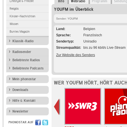
Lifestyle & Freizeit
Info
Webradio
Programm
Sendun
Religiös
YOUFM im Überblick
Kinder-Nachrichten
Sender: YOUFM
Wissen
Land
Belgien
Buntes Magazin
Sprache
Französisch
Klassik-Radio
Sendertyp
Uniradio
Streamqualität
bis zu 96 kbit/s Live-Stream
Radiosender
Zur Website des Senders
Beliebteste Radios
Beliebteste Podcasts
Mein phonostar
WER YOUFM HÖRT, HÖRT AUC
Downloads
Hilfe & Kontakt
Newsletter
PHONOSTAR AUF