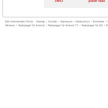
Elektro
Beats Radio
SWR3
planet radio
Dein Internetradio-Portal :
Sitemap
|
Kontakt
|
Impressum
|
Datenschutz
|
Entwickler
|
Windows
|
Radioplayer für Android
|
Radioplayer für Android TV
|
Radioplayer für iOS
|
R