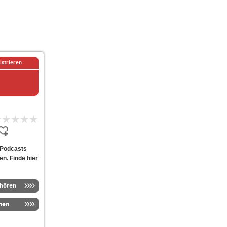
istrieren
n Podcasts
en. Finde hier
nhören
men