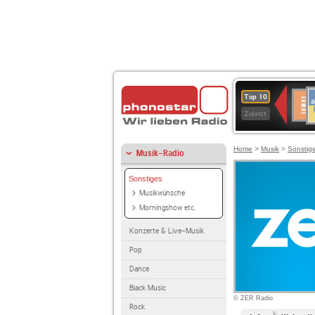
A
Deuts
Top 10
B
Kultu
Zuletzt
Home
>
Musik
>
Sonstig
Musik-Radio
Sonstiges
Musikwünsche
Morningshow etc.
Konzerte & Live-Musik
Pop
Dance
Black Music
© ZER Radio
Rock