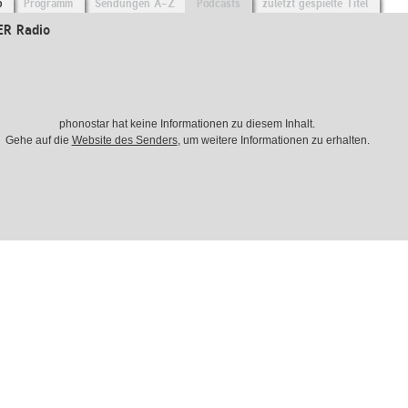
o
Programm
Sendungen A-Z
Podcasts
zuletzt gespielte Titel
ER Radio
phonostar hat keine Informationen zu diesem Inhalt.
Gehe auf die
Website des Senders
, um weitere Informationen zu erhalten.