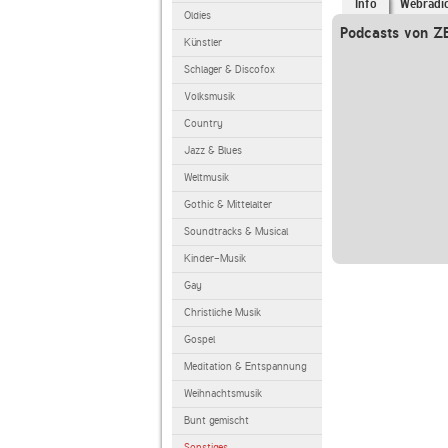
Info
Webradi
Oldies
Podcasts von Z
Künstler
Schlager & Discofox
Volksmusik
Country
Jazz & Blues
Weltmusik
Gothic & Mittelalter
Soundtracks & Musical
Kinder-Musik
Gay
Christliche Musik
Gospel
Meditation & Entspannung
Weihnachtsmusik
Bunt gemischt
Sonstiges