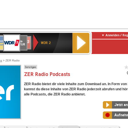
Anmelden / Reg
WDR
NTENNE
SWR
chlandfunk
Deutschlandfunk
80er
SWR3
WDR
BR-
NDR
2
WDR 2
AYERN
Kultur
r
90er
4
KLASSIK
2
OLDIE
ANTENNE
es
> ZER Radio
Sonstiges
ZER Radio Podcasts
ZER Radio bietet dir viele Inhalte zum Download an. In Form vo
kannst du diese Inhalte von ZER Radio jederzeit abrufen und hör
alle Podcasts, die ZER Radio anbietet.
Jetzt a
Aufneh