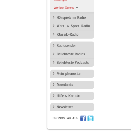
Weniger Genres
Hörspiele im Radio
Wort- & Sport-Radio
Klassik-Radio
Radiosender
Beliebteste Radios
Beliebteste Podcasts
Mein phonostar
Downloads
Hilfe & Kontakt
Newsletter
PHONOSTAR AUF