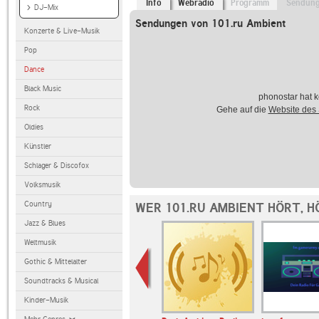
Info
Webradio
Programm
Sendun
DJ-Mix
Sendungen von 101.ru Ambient
Konzerte & Live-Musik
Pop
Dance
Black Music
phonostar hat k
Rock
Gehe auf die
Website des
Oldies
Künstler
Schlager & Discofox
Volksmusik
Country
WER 101.RU AMBIENT HÖRT, 
Jazz & Blues
Weltmusik
Gothic & Mittelalter
Soundtracks & Musical
Kinder-Musik