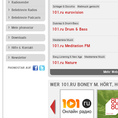
Radiosender
Schlager & Discofox
Weltmusik gemischt
Beliebteste Radios
101.ru eurovision
Beliebteste Podcasts
Dubstep & Drum'n'Bass
Mein phonostar
101.ru Drum & Bass
Downloads
Mediterrane Musik
101.ru Meditation FM
Hilfe & Kontakt
Easy Listening & New Age
Mediterrane Musik
Newsletter
101.ru Nature
PHONOSTAR AUF
Mehr Webr
WER 101.RU BONEY M. HÖRT, 