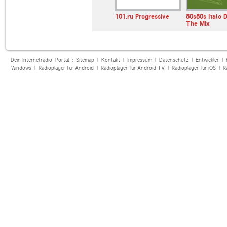
aldradio
ANTENNE BAYERN
101.ru Progressive
80s80s Italo D
The Mix
Dein Internetradio-Portal :
Sitemap
|
Kontakt
|
Impressum
|
Datenschutz
|
Entwickler
|
Windows
|
Radioplayer für Android
|
Radioplayer für Android TV
|
Radioplayer für iOS
|
R