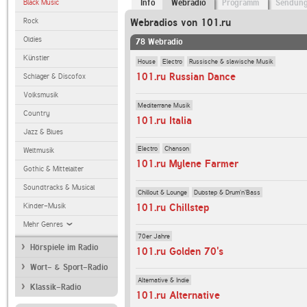
Black Music
Info
Webradio
Programm
Sendun
Rock
Webradios von 101.ru
Oldies
78 Webradio
Künstler
House
Electro
Russische & slawische Musik
101.ru Russian Dance
Schlager & Discofox
Volksmusik
Mediterrane Musik
Country
101.ru Italia
Jazz & Blues
Electro
Chanson
Weltmusik
101.ru Mylene Farmer
Gothic & Mittelalter
Soundtracks & Musical
Chillout & Lounge
Dubstep & Drum'n'Bass
Kinder-Musik
101.ru Chillstep
Mehr Genres
70er Jahre
Hörspiele im Radio
101.ru Golden 70's
Wort- & Sport-Radio
Alternative & Indie
Klassik-Radio
101.ru Alternative