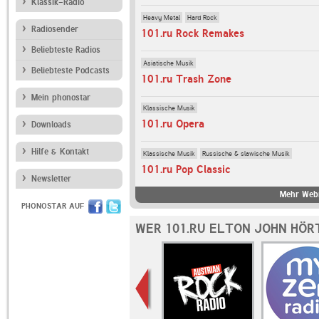
Klassik-Radio
Heavy Metal
Hard Rock
Radiosender
101.ru Rock Remakes
Beliebteste Radios
Asiatische Musik
Beliebteste Podcasts
101.ru Trash Zone
Mein phonostar
Klassische Musik
101.ru Opera
Downloads
Hilfe & Kontakt
Klassische Musik
Russische & slawische Musik
101.ru Pop Classic
Newsletter
Mehr Webr
PHONOSTAR AUF
WER 101.RU ELTON JOHN HÖR