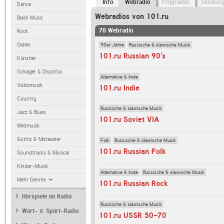
Info
Webradio
Programm
Sendun
Dance
Webradios von 101.ru
Black Music
78 Webradio
Rock
90er Jahre
Russische & slawische Musik
Oldies
101.ru Russian 90's
Künstler
Schlager & Discofox
Alternative & Indie
Volksmusik
101.ru Indie
Country
Russische & slawische Musik
Jazz & Blues
101.ru Soviet VIA
Weltmusik
Gothic & Mittelalter
Folk
Russische & slawische Musik
101.ru Russian Folk
Soundtracks & Musical
Kinder-Musik
Alternative & Indie
Russische & slawische Musik
Mehr Genres
101.ru Russian Rock
Hörspiele im Radio
Russische & slawische Musik
Wort- & Sport-Radio
101.ru USSR 50-70