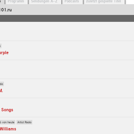
o
Programm
Sendungen A-Z
Podcasts
zuletzt gespielte Titel
101.ru
o
urple
dio
M.
y Songs
& von heute
Artist Radio
Williams