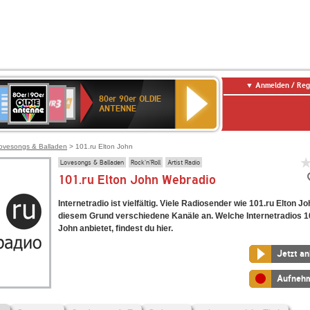
Anmelden / Reg
80er
eutschlandfunk
SWR3
WDR
SWR
80er 90er OLDIE
90er
4
Kultur
ANTENNE
OLDIE
ANTENNE
ovesongs & Balladen
> 101.ru Elton John
Lovesongs & Balladen
Rock'n'Roll
Artist Radio
101.ru Elton John Webradio
Internetradio ist vielfältig. Viele Radiosender wie 101.ru Elton J
diesem Grund verschiedene Kanäle an. Welche Internetradios 10
John anbietet, findest du hier.
Jetzt a
Aufneh