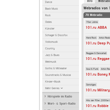
Info
Webradi
Dance
Webradios von 
Black Music
78 Webradio
Rock
70er Jahre
Oldies
101.ru ABBA
Künstler
Schlager & Discofox
Hard Rock
Artist Radi
Volksmusik
101.ru Deep P
Country
Reggae & Dancehall
Jazz & Blues
101.ru Reggae
Weltmusik
Gothic & Mittelalter
Soul & Funk
Artist Ra
101.ru Boney 
Soundtracks & Musical
Kinder-Musik
Sonstiges
Mehr Genres
101.ru Militar
Hörspiele im Radio
Hits der 90er, 2000er 
Wort- & Sport-Radio
101.ru Robbie 