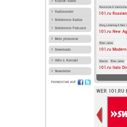
Klassik-Radio
Russische & slawische
Radiosender
101.ru Russia
Beliebteste Radios
Easy Listening & New 
Beliebteste Podcasts
101.ru New A
Mein phonostar
80er Jahre
101.ru Modern
Downloads
Hilfe & Kontakt
Electro
80er Jahre
101.ru Italo Di
Newsletter
PHONOSTAR AUF
WER 101.RU