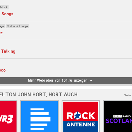
 Musik
n Songs
Age
Chillout & Lounge
ge
 Talking
sco
Mehr Webradios von 101.ru anzeigen
 ELTON JOHN HÖRT, HÖRT AUCH
Seite