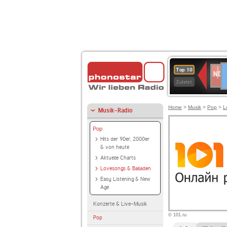
D
NDR
Top 10
2
Zuletzt
Home
>
Musik
>
Pop
>
L
Musik-Radio
Pop
Hits der 90er, 2000er
& von heute
Aktuelle Charts
Lovesongs & Balladen
Easy Listening & New
Age
Konzerte & Live-Musik
© 101.ru
Pop