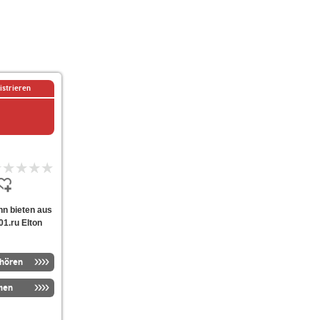
istrieren
ohn bieten aus
1.ru Elton
nhören
men