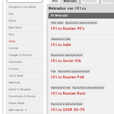
Info
Webradio
Programm
Sendun
Konzerte & Live-Musik
Webradios von 101.ru
Pop
78 Webradio
Dance
90er Jahre
Russische & slawische Musik
Black Music
101.ru Russian 90's
Rock
Alternative & Indie
Oldies
101.ru Indie
Künstler
Schlager & Discofox
Russische & slawische Musik
101.ru Soviet VIA
Volksmusik
Country
Folk
Russische & slawische Musik
Jazz & Blues
101.ru Russian Folk
Weltmusik
Alternative & Indie
Russische & slawische Musik
Gothic & Mittelalter
101.ru Russian Rock
Soundtracks & Musical
Kinder-Musik
Russische & slawische Musik
101.ru USSR 50-70
Mehr Genres