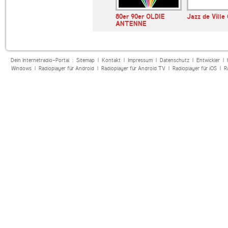
SWR3
80er 90er OLDIE
Jazz de Ville
ANTENNE
Dein Internetradio-Portal :
Sitemap
|
Kontakt
|
Impressum
|
Datenschutz
|
Entwickler
|
Windows
|
Radioplayer für Android
|
Radioplayer für Android TV
|
Radioplayer für iOS
|
R