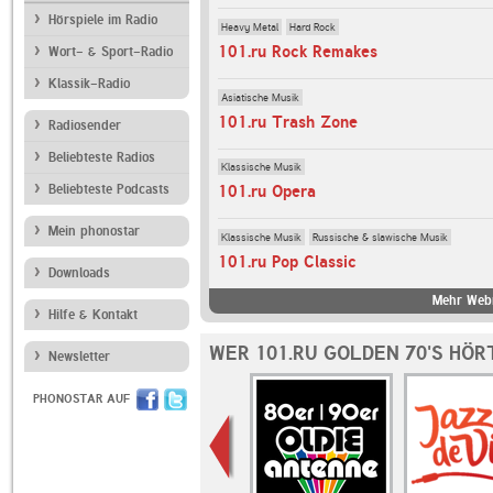
Hörspiele im Radio
Heavy Metal
Hard Rock
101.ru Rock Remakes
Wort- & Sport-Radio
Klassik-Radio
Asiatische Musik
101.ru Trash Zone
Radiosender
Beliebteste Radios
Klassische Musik
Beliebteste Podcasts
101.ru Opera
Mein phonostar
Klassische Musik
Russische & slawische Musik
101.ru Pop Classic
Downloads
Mehr Webr
Hilfe & Kontakt
WER 101.RU GOLDEN 70'S HÖR
Newsletter
PHONOSTAR AUF