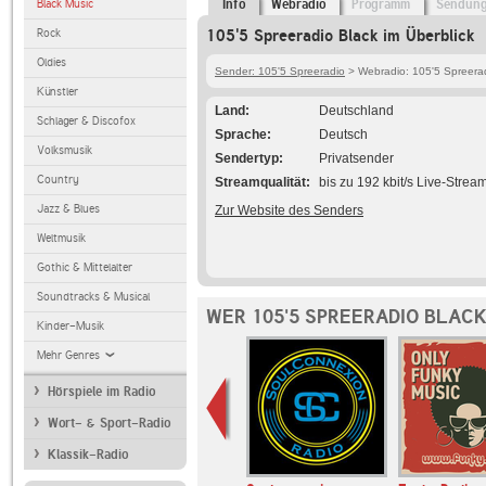
Black Music
Info
Webradio
Programm
Sendun
Rock
105'5 Spreeradio Black im Überblick
Oldies
Sender: 105'5 Spreeradio
> Webradio: 105'5 Spreerad
Künstler
Land
Deutschland
Schlager & Discofox
Sprache
Deutsch
Volksmusik
Sendertyp
Privatsender
Country
Streamqualität
bis zu 192 kbit/s Live-Strea
Jazz & Blues
Zur Website des Senders
Weltmusik
Gothic & Mittelalter
Soundtracks & Musical
WER 105'5 SPREERADIO BLAC
Kinder-Musik
Mehr Genres
Hörspiele im Radio
Wort- & Sport-Radio
Klassik-Radio