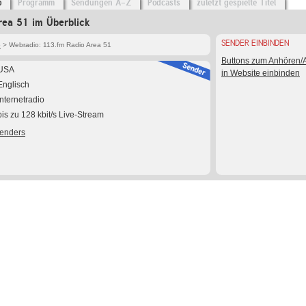
o
Programm
Sendungen A-Z
Podcasts
zuletzt gespielte Titel
rea 51 im Überblick
SENDER EINBINDEN
o
> Webradio: 113.fm Radio Area 51
Buttons zum Anhören
USA
in Website einbinden
Englisch
Internetradio
bis zu 128 kbit/s Live-Stream
Senders