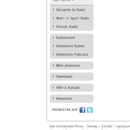
Mehr Genres
Hörspiele im Radio
Wort- & Sport-Radio
Klassik-Radio
Radiosender
Beliebteste Radios
Beliebteste Podcasts
Mein phonostar
Downloads
Hilfe & Kontakt
Newsletter
PHONOSTAR AUF
Dein Internetradio-Portal :
Sitemap
|
Kontakt
|
Impressu