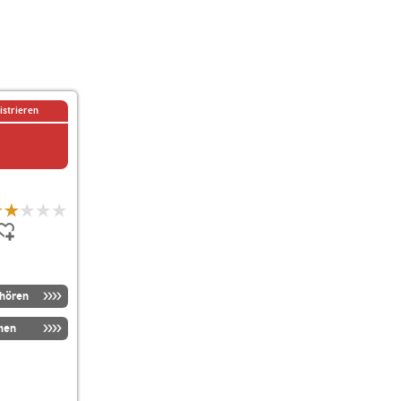
istrieren
nhören
men