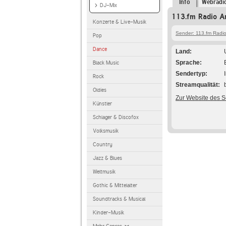
Info
Webradi
DJ-Mix
113.fm Radio A
Konzerte & Live-Musik
Sender: 113.fm Radi
Pop
Dance
Land
Sprache
Black Music
Sendertyp
Rock
Streamqualität
Oldies
Zur Website des 
Künstler
Schlager & Discofox
Volksmusik
Country
Jazz & Blues
Weltmusik
Gothic & Mittelalter
Soundtracks & Musical
Kinder-Musik