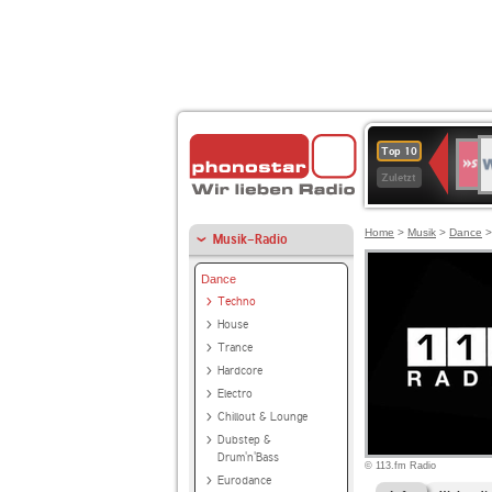
W
SWR
Top 10
4
Zuletzt
Home
>
Musik
>
Dance
Musik-Radio
Dance
Techno
House
Trance
Hardcore
Electro
Chillout & Lounge
Dubstep &
Drum'n'Bass
© 113.fm Radio
Eurodance