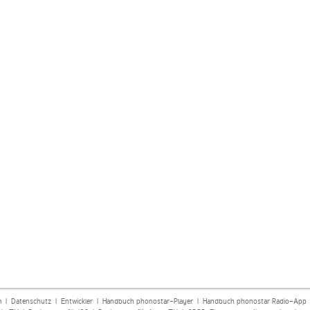
m
|
Datenschutz
|
Entwickler
|
Handbuch phonostar-Player
|
Handbuch phonostar Radio-App