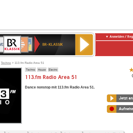
Anmelden / Reg
BR-
DR
Deutschlandfunk
3
Deutschlandfunk
80er
NDR
ANTENNE
SWR
KLASSIK
BR-KLASSIK
Kultur
90er
2
BAYERN
Kultur
OLDIE
ANTENNE
>
Techno
> 113.fm Radio Area 51
Techno
House
Electro
113.fm Radio Area 51
Dance nonstop mit 113.fm Radio Area 51.
Jetzt a
Aufneh