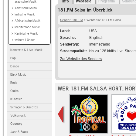
Info
Webradio
Programm
Sendun
arabische Musik
Asiatische Musik
181.FM Salsa im Überblick
Indische Musik
Sender: 181.FM
> Webradio: 181.FM Salsa
Afrikanische Musik
Mediterrane Musik
Land
USA
Karibische Musik
Sprache
Englisch
weitere Länder
Sendertyp
Internetradio
Konzerte & Live-Musik
Streamqualität
bis zu 128 kbit/s Live-Strea
Pop
Zur Website des Senders
Dance
Black Music
Rock
WER 181.FM SALSA HÖRT, HÖ
Oldies
Künstler
Schlager & Discofox
Volksmusik
Country
Jazz & Blues