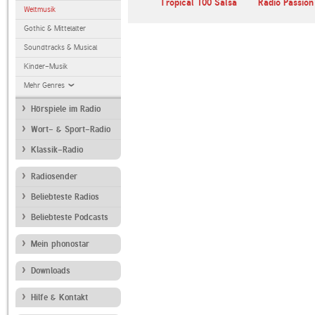
Tropical 100 Salsa
Radio Passion
Weltmusik
Gothic & Mittelalter
Soundtracks & Musical
Kinder-Musik
Mehr Genres
Hörspiele im Radio
Wort- & Sport-Radio
Klassik-Radio
Radiosender
Beliebteste Radios
Beliebteste Podcasts
Mein phonostar
Downloads
Hilfe & Kontakt