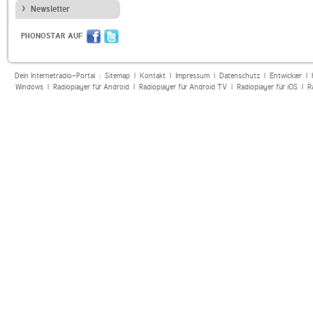
Newsletter
PHONOSTAR AUF
Dein Internetradio-Portal :
Sitemap
|
Kontakt
|
Impressum
|
Datenschutz
|
Entwickler
|
Windows
|
Radioplayer für Android
|
Radioplayer für Android TV
|
Radioplayer für iOS
|
R