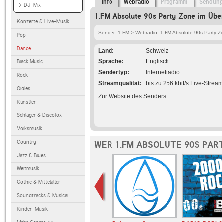
Info
Webradio
Programm
Sendun
DJ-Mix
1.FM Absolute 90s Party Zone im Über
Konzerte & Live-Musik
Sender: 1.FM
> Webradio: 1.FM Absolute 90s Party Z
Pop
Dance
Land
Schweiz
Sprache
Englisch
Black Music
Sendertyp
Internetradio
Rock
Streamqualität
bis zu 256 kbit/s Live-Strea
Oldies
Zur Website des Senders
Künstler
Schlager & Discofox
Volksmusik
Country
WER 1.FM ABSOLUTE 90S PAR
Jazz & Blues
Weltmusik
Gothic & Mittelalter
Soundtracks & Musical
Kinder-Musik